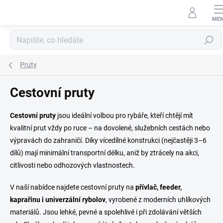
Přejít
na
obsah
Hledat
Pruty
Cestovní pruty
Cestovní pruty
jsou ideální volbou pro rybáře, kteří chtějí mít
kvalitní prut vždy po ruce – na dovolené, služebních cestách nebo
výpravách do zahraničí. Díky vícedílné konstrukci (nejčastěji 3–6
dílů) mají minimální transportní délku, aniž by ztrácely na akci,
citlivosti nebo odhozových vlastnostech.
V naší nabídce najdete cestovní pruty na
přívlač, feeder,
kaprařinu i univerzální rybolov
, vyrobené z moderních uhlíkových
materiálů. Jsou lehké, pevné a spolehlivé i při zdolávání větších