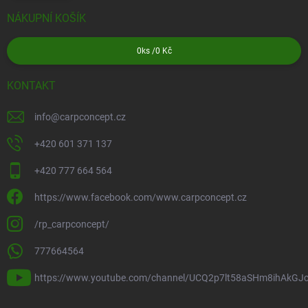
NÁKUPNÍ KOŠÍK
0
ks /
0 Kč
KONTAKT
info
@
carpconcept.cz
+420 601 371 137
+420 777 664 564
https://www.facebook.com/www.carpconcept.cz
/rp_carpconcept/
777664564
https://www.youtube.com/channel/UCQ2p7lt58aSHm8ihAkGJ