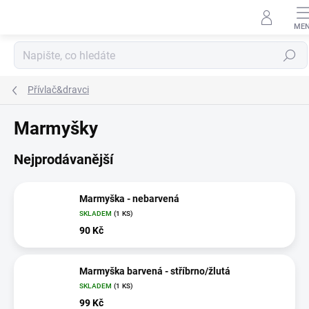
Přejít
na
obsah
Hledat
Přívlač&dravci
Marmyšky
Nejprodávanější
Marmyška - nebarvená
SKLADEM
(1 KS)
90 Kč
Marmyška barvená - stříbrno/žlutá
SKLADEM
(1 KS)
99 Kč