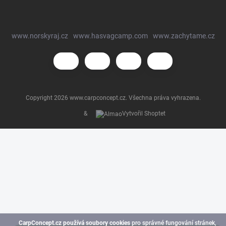
www.norskyraj.cz
www.hasvagcamp.com
www.zachytame.cz
Copyright 2026
www.carpconcept.cz
. Všechna práva vyhrazena.
&
Vytvořil Shoptet
CarpConcept.cz používá soubory cookies
pro správné fungování stránek,