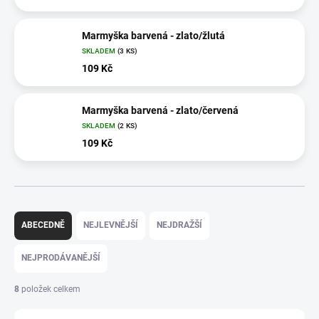
Marmyška barvená - zlato/žlutá
SKLADEM
(3 KS)
109 Kč
Marmyška barvená - zlato/červená
SKLADEM
(2 KS)
109 Kč
Ř
a
ABECEDNĚ
NEJLEVNĚJŠÍ
NEJDRAŽŠÍ
z
e
NEJPRODÁVANĚJŠÍ
n
í
8
položek celkem
p
r