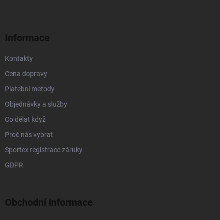
p
a
r
t
v
í
k
Informace
y
v
Kontakty
ý
p
Cena dopravy
i
s
Platební metody
u
Objednávky a služby
Co dělat když
Proč nás vybrat
Sportex registrace záruky
GDPR
Obchodní informace