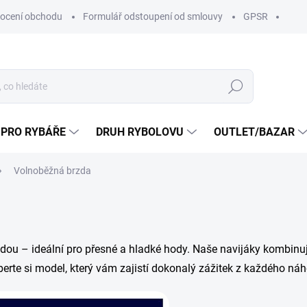
ocení obchodu
Formulář odstoupení od smlouvy
GPSR
Hledat
 PRO RYBÁŘE
DRUH RYBOLOVU
OUTLET/BAZAR
Volnoběžná brzda
ou – ideální pro přesné a hladké hody. Naše navijáky kombinují 
yberte si model, který vám zajistí dokonalý zážitek z každého ná