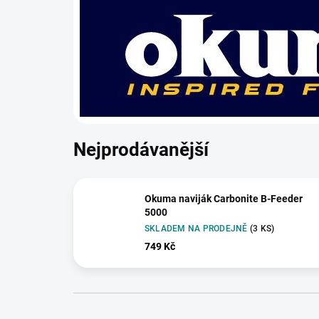
Nejprodávanější
Okuma naviják Carbonite B-Feeder
5000
SKLADEM NA PRODEJNĚ
(3 KS)
749 Kč
Ř