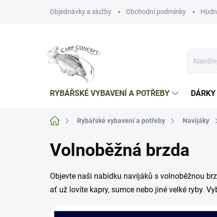
Přejít
Objednávky a služby
Obchodní podmínky
Hodn
na
obsah
RYBÁŘSKÉ VYBAVENÍ A POTŘEBY
DÁRKY
Domů
Rybářské vybavení a potřeby
Navijáky
Volnoběžná brzda
Objevte naši nabídku navijáků s volnoběžnou brzd
ať už lovíte kapry, sumce nebo jiné velké ryby. V