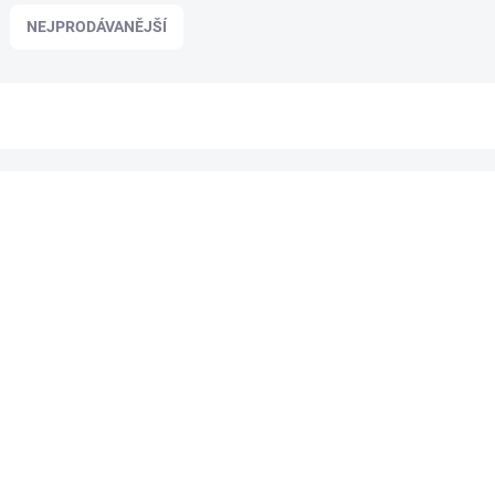
NEJPRODÁVANĚJŠÍ
NOVINKA
2740650