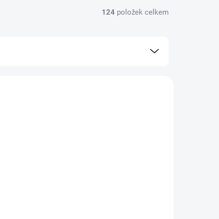
124
položek celkem
NOVINKA
2734100