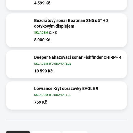
4 599 Kč
Bezdrátový sonar Boatman SN5 s 5" HD
dotykovým displejem
SKLADEM
(2 KS)
8 900 Kč
Deeper Nahazovací sonar Fishfinder CHIRP+ 4
SKLADEM U DODAVATELE
10 599 Kč
Lowrance Kryt obrazovky EAGLE 9
SKLADEM U DODAVATELE
759 Kč
Ř