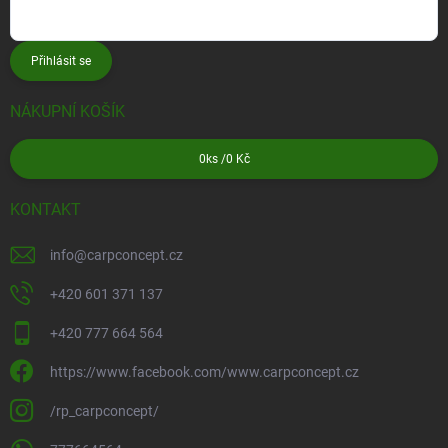
Přihlásit se
NÁKUPNÍ KOŠÍK
0
ks /
0 Kč
KONTAKT
info
@
carpconcept.cz
+420 601 371 137
+420 777 664 564
https://www.facebook.com/www.carpconcept.cz
/rp_carpconcept/