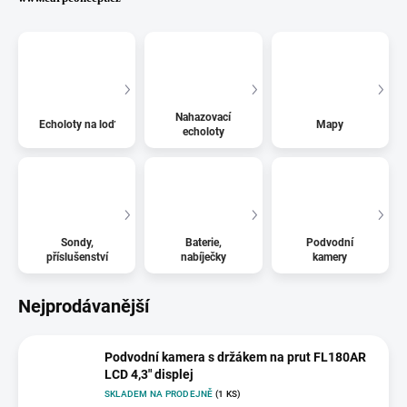
Nahazovací
Echoloty na loď
Mapy
echoloty
Sondy,
Baterie,
Podvodní
příslušenství
nabíječky
kamery
Nejprodávanější
Podvodní kamera s držákem na prut FL180AR
LCD 4,3" displej
SKLADEM NA PRODEJNĚ
(1 KS)