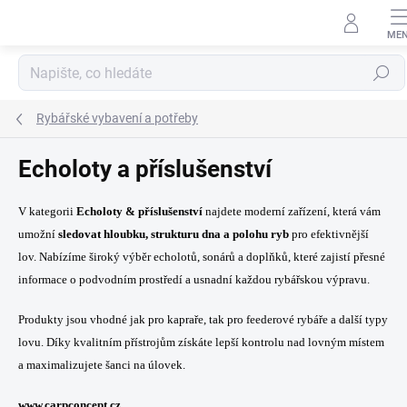
Přejít
na
obsah
Hledat
Rybářské vybavení a potřeby
Echoloty a příslušenství
V kategorii
Echoloty & příslušenství
najdete moderní zařízení, která vám
umožní
sledovat hloubku, strukturu dna a polohu ryb
pro efektivnější
lov. Nabízíme široký výběr echolotů, sonárů a doplňků, které zajistí přesné
informace o podvodním prostředí a usnadní každou rybářskou výpravu.
Produkty jsou vhodné jak pro kapraře, tak pro feederové rybáře a další typy
lovu. Díky kvalitním přístrojům získáte lepší kontrolu nad lovným místem
a maximalizujete šanci na úlovek.
www.carpconcept.cz