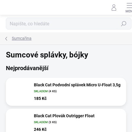
Přejít
na
obsah
Hledat
Sumcařina
Sumcové splávky, bójky
Nejprodávanější
Black Cat Podvodní splávek Micro U-Float 3,5g
SKLADEM
(4 KS)
185 Kč
Black Cat Plovák Outrigger Float
SKLADEM
(3 KS)
246 Kč