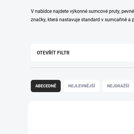
V nabídce najdete výkonné sumcové pruty, pevné na
značky, která nastavuje standard v sumcařině a p
OTEVŘÍT FILTR
Ř
a
ABECEDNĚ
NEJLEVNĚJŠÍ
NEJDRAŽŠÍ
z
e
n
V
í
ý
TIP
8517025
p
p
r
i
o
ZDARMA
s