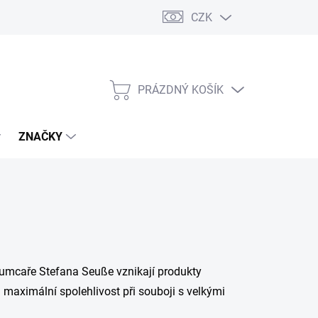
CZK
PRÁZDNÝ KOŠÍK
NÁKUPNÍ
KOŠÍK
ZNAČKY
umcaře Stefana Seuße vznikají produkty
 maximální spolehlivost při souboji s velkými