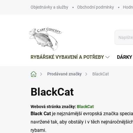
Přejít
Objednávky a služby
Obchodní podmínky
Hodn
na
obsah
RYBÁŘSKÉ VYBAVENÍ A POTŘEBY
DÁRKY
Domů
Prodávané značky
BlackCat
BlackCat
Webová stránka značky:
BlackCat
Black Cat
je nejznámější evropská značka speci
navržené tak, aby obstály i v těch nejnáročnější
rybami.