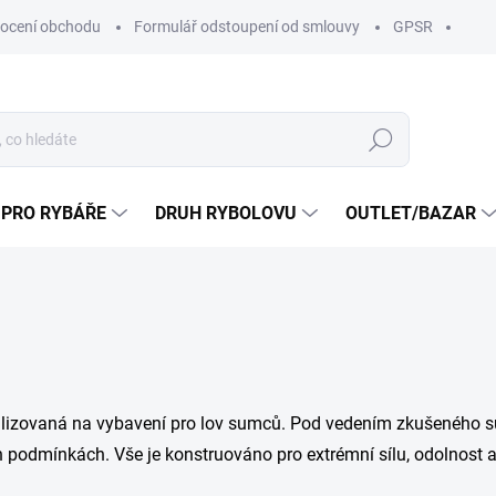
ocení obchodu
Formulář odstoupení od smlouvy
GPSR
Hledat
 PRO RYBÁŘE
DRUH RYBOLOVU
OUTLET/BAZAR
alizovaná na vybavení pro lov sumců. Pod vedením zkušeného s
ch podmínkách. Vše je konstruováno pro extrémní sílu, odolnost a