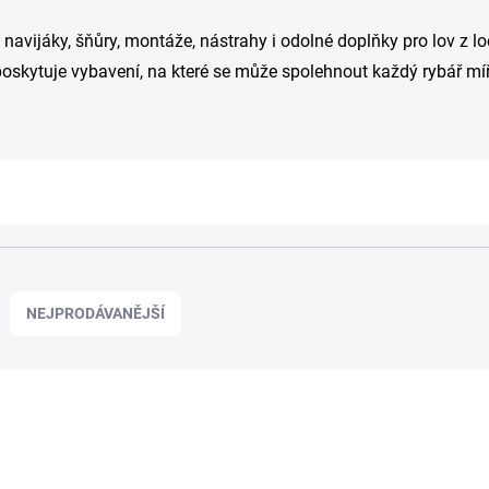
vijáky, šňůry, montáže, nástrahy i odolné doplňky pro lov z lodi
oskytuje vybavení, na které se může spolehnout každý rybář míř
NEJPRODÁVANĚJŠÍ
TIP
0987983