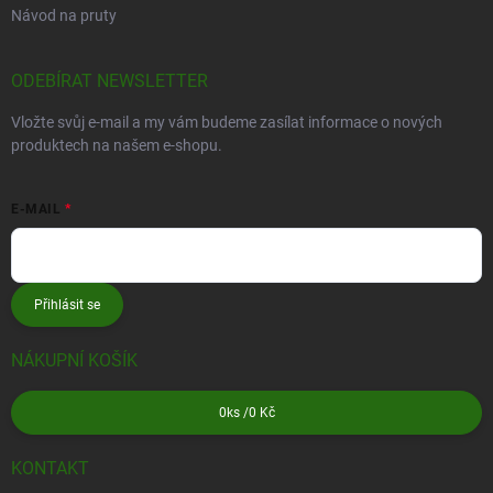
Návod na pruty
ODEBÍRAT NEWSLETTER
Vložte svůj e-mail a my vám budeme zasílat informace o nových
produktech na našem e-shopu.
E-MAIL
Přihlásit se
NÁKUPNÍ KOŠÍK
0
ks /
0 Kč
KONTAKT