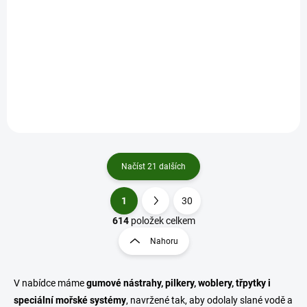
SKLADEM U DODAVATELE
(>5 KS)
Aquantic nástraha Kveite Jig 36 cm 400 g vzor B
532 Kč
/ ks
Do košíku
Načíst 21 dalších
1
30
O
S
v
t
614
položek celkem
l
r
Nahoru
á
á
d
n
a
k
c
V nabídce máme
gumové nástrahy, pilkery, woblery, třpytky i
o
í
speciální mořské systémy
, navržené tak, aby odolaly slané vodě a