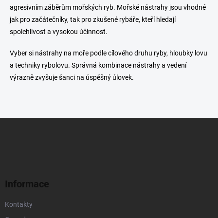
p
v
agresivním záběrům mořských ryb. Mořské nástrahy jsou vhodné
r
á
jak pro začátečníky, tak pro zkušené rybáře, kteří hledají
v
n
k
spolehlivost a vysokou účinnost.
í
y
v
Vyber si nástrahy na moře podle cílového druhu ryby, hloubky lovu
ý
a techniky rybolovu. Správná kombinace nástrahy a vedení
p
i
výrazně zvyšuje šanci na úspěšný úlovek.
s
u
Z
á
p
a
t
í
Informace
Kontakty