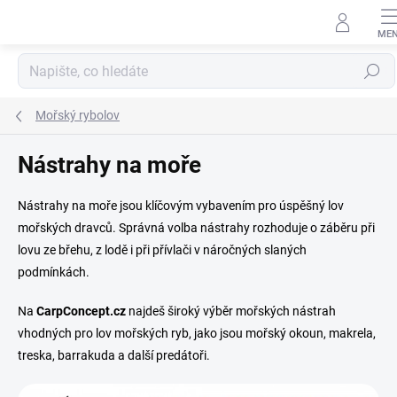
Přejít
na
obsah
Hledat
Mořský rybolov
Nástrahy na moře
Nástrahy na moře jsou klíčovým vybavením pro úspěšný lov
mořských dravců. Správná volba nástrahy rozhoduje o záběru při
lovu ze břehu, z lodě i při přívlači v náročných slaných
podmínkách.
Na
CarpConcept.cz
najdeš široký výběr mořských nástrah
vhodných pro lov mořských ryb, jako jsou mořský okoun, makrela,
treska, barrakuda a další predátoři.