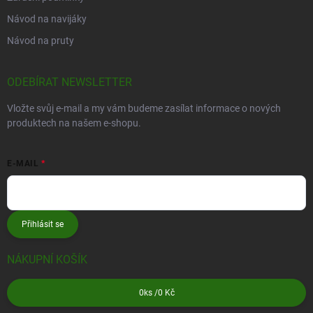
Návod na navijáky
Návod na pruty
ODEBÍRAT NEWSLETTER
Vložte svůj e-mail a my vám budeme zasílat informace o nových
produktech na našem e-shopu.
E-MAIL
Přihlásit se
NÁKUPNÍ KOŠÍK
0
ks /
0 Kč