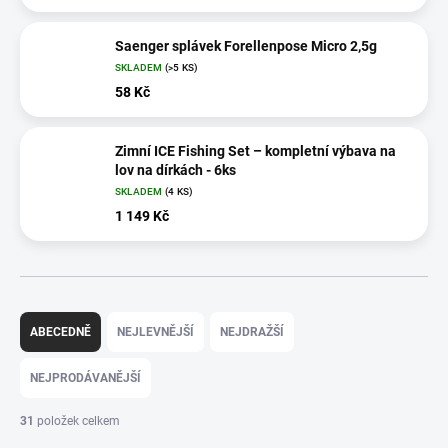
Saenger splávek Forellenpose Micro 2,5g
SKLADEM
(>5 KS)
58 Kč
Zimní ICE Fishing Set – kompletní výbava na
lov na dírkách - 6ks
SKLADEM
(4 KS)
1 149 Kč
Ř
a
ABECEDNĚ
NEJLEVNĚJŠÍ
NEJDRAŽŠÍ
z
e
NEJPRODÁVANĚJŠÍ
n
í
31
položek celkem
p