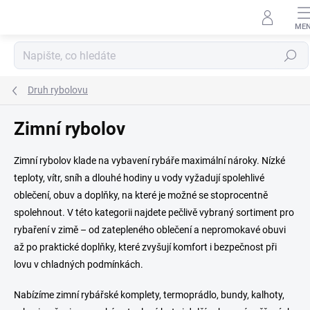
Přejít
na
obsah
Hledat
Druh rybolovu
Zimní rybolov
Zimní rybolov klade na vybavení rybáře maximální nároky. Nízké
teploty, vítr, sníh a dlouhé hodiny u vody vyžadují spolehlivé
oblečení, obuv a doplňky, na které je možné se stoprocentně
spolehnout. V této kategorii najdete pečlivě vybraný sortiment pro
rybaření v zimě – od zatepleného oblečení a nepromokavé obuvi
až po praktické doplňky, které zvyšují komfort i bezpečnost při
lovu v chladných podmínkách.
Nabízíme zimní rybářské komplety, termoprádlo, bundy, kalhoty,