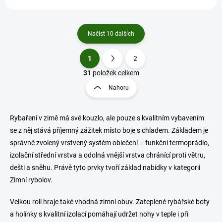
Načíst 10 dalších
1
2
O
S
v
t
31
položek celkem
l
r
Nahoru
á
á
d
n
a
k
c
Rybaření v zimě má své kouzlo, ale pouze s kvalitním vybavením
o
í
se z něj stává příjemný zážitek místo boje s chladem. Základem je
p
v
správně zvolený vrstvený systém oblečení – funkční termoprádlo,
r
á
izolační střední vrstva a odolná vnější vrstva chránící proti větru,
v
n
k
dešti a sněhu. Právě tyto prvky tvoří základ nabídky v kategorii
í
y
Zimní rybolov.
v
ý
Velkou roli hraje také vhodná zimní obuv. Zateplené rybářské boty
p
i
a holínky s kvalitní izolací pomáhají udržet nohy v teple i při