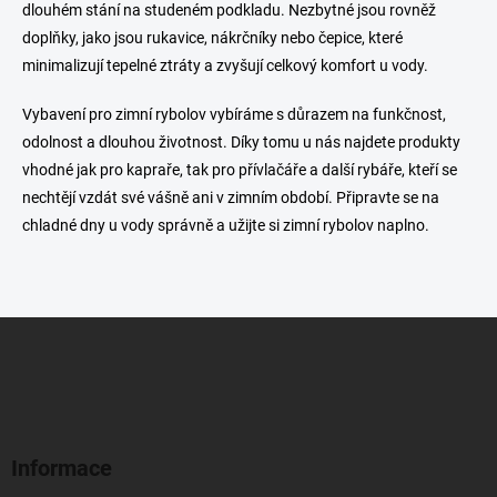
s
dlouhém stání na studeném podkladu. Nezbytné jsou rovněž
u
doplňky, jako jsou rukavice, nákrčníky nebo čepice, které
minimalizují tepelné ztráty a zvyšují celkový komfort u vody.
Vybavení pro zimní rybolov vybíráme s důrazem na funkčnost,
odolnost a dlouhou životnost. Díky tomu u nás najdete produkty
vhodné jak pro kapraře, tak pro přívlačáře a další rybáře, kteří se
nechtějí vzdát své vášně ani v zimním období. Připravte se na
chladné dny u vody správně a užijte si zimní rybolov naplno.
Z
á
p
a
t
í
Informace