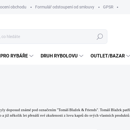
ocení obchodu
Formulář odstoupení od smlouvy
GPSR
Hledat
 PRO RYBÁŘE
DRUH RYBOLOVU
OUTLET/BAZAR
byly doposud známé pod označením "Tomáš Blažek & Friends". Tomáš Blažek patří k
a již několik let přenáší své zkušenosti z lovu kaprů do svých vlastních produktů