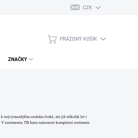
CZK
PRÁZDNÝ KOŠÍK
NÁKUPNÍ
KOŠÍK
ZNAČKY
 nejvýraznějším osobám české, ale již několik let i
. V sotrimentu TB baits naleznete kompletní sortiment