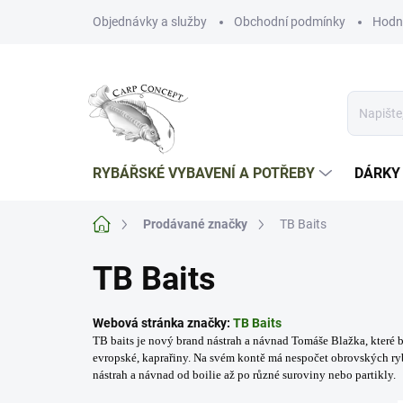
Přejít
Objednávky a služby
Obchodní podmínky
Hodn
na
obsah
RYBÁŘSKÉ VYBAVENÍ A POTŘEBY
DÁRKY
Domů
Prodávané značky
TB Baits
TB Baits
Webová stránka značky:
TB Baits
TB baits je nový brand nástrah a návnad Tomáše Blažka, které 
evropské, kaprařiny. Na svém kontě má nespočet obrovských ryb 
nástrah a návnad od boilie až po různé suroviny nebo partikly.