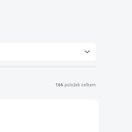
166
položek celkem
TB00829