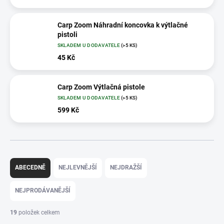
Carp Zoom Náhradní koncovka k výtlačné
pistoli
SKLADEM U DODAVATELE
(>5 KS)
45 Kč
Carp Zoom Výtlačná pistole
SKLADEM U DODAVATELE
(>5 KS)
599 Kč
Ř
a
ABECEDNĚ
NEJLEVNĚJŠÍ
NEJDRAŽŠÍ
z
e
NEJPRODÁVANĚJŠÍ
n
í
19
položek celkem
p