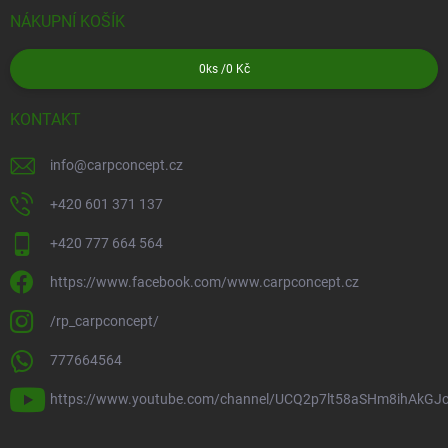
NÁKUPNÍ KOŠÍK
0
ks /
0 Kč
KONTAKT
info
@
carpconcept.cz
+420 601 371 137
+420 777 664 564
https://www.facebook.com/www.carpconcept.cz
/rp_carpconcept/
777664564
https://www.youtube.com/channel/UCQ2p7lt58aSHm8ihAkGJ