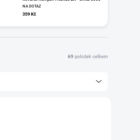
NA DOTAZ
359 Kč
69
položek celkem
20211-559