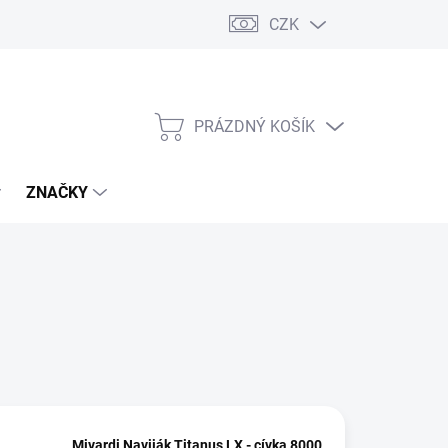
CZK
PRÁZDNÝ KOŠÍK
NÁKUPNÍ
KOŠÍK
ZNAČKY
Mivardi Naviják Titanus LX - cívka 8000