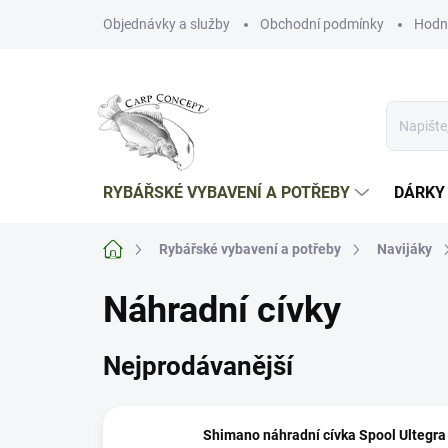
Přejít
Objednávky a služby
Obchodní podmínky
Hodn
na
obsah
RYBÁŘSKÉ VYBAVENÍ A POTŘEBY
DÁRKY
Domů
Rybářské vybavení a potřeby
Navijáky
Náhradní cívky
Nejprodávanější
Shimano náhradní cívka Spool Ultegra