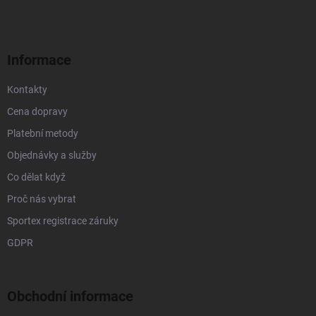
p
í
p
a
r
t
v
í
k
Informace
y
v
Kontakty
ý
p
Cena dopravy
i
s
Platební metody
u
Objednávky a služby
Co dělat když
Proč nás vybrat
Sportex registrace záruky
GDPR
Obchodní informace