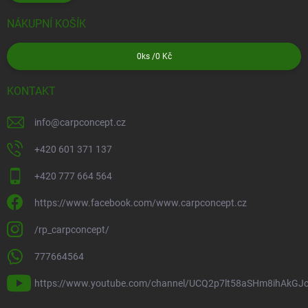
NÁKUPNÍ KOŠÍK
0
ks /
0 Kč
KONTAKT
info
@
carpconcept.cz
+420 601 371 137
+420 777 664 564
https://www.facebook.com/www.carpconcept.cz
/rp_carpconcept/
777664564
https://www.youtube.com/channel/UCQ2p7lt58aSHm8ihAkGJ