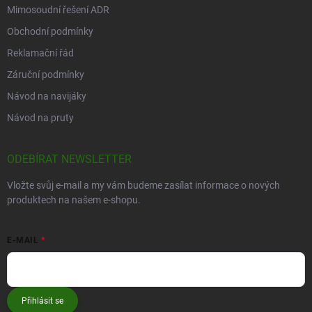
Mimosoudní řešení ADR
Obchodní podmínky
Reklamační řád
Záruční podmínky
Návod na navijáky
Návod na pruty
ODEBÍRAT NEWSLETTER
Vložte svůj e-mail a my vám budeme zasílat informace o nových
produktech na našem e-shopu.
E-MAIL
Přihlásit se