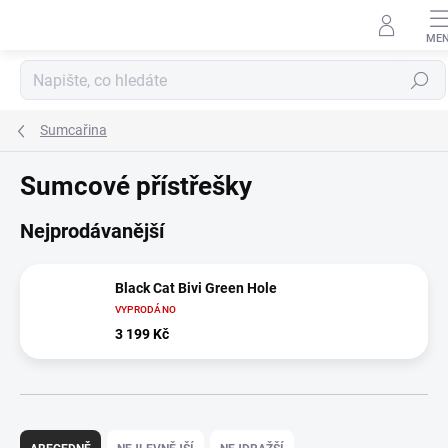
Přejít
na
obsah
Hledat
Sumcařina
Sumcové přístřešky
Nejprodávanější
Black Cat Bivi Green Hole
VYPRODÁNO
3 199 Kč
Ř
a