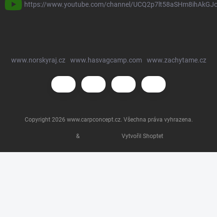
https://www.youtube.com/channel/UCQ2p7lt58aSHm8ihAkGJ
www.norskyraj.cz
www.hasvagcamp.com
www.zachytame.cz
Copyright 2026
www.carpconcept.cz
. Všechna práva vyhrazena.
&
Vytvořil Shoptet