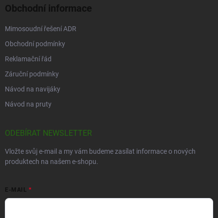
Obchodní informace
Mimosoudní řešení ADR
Obchodní podmínky
Reklamační řád
Záruční podmínky
Návod na navijáky
Návod na pruty
ODEBÍRAT NEWSLETTER
Vložte svůj e-mail a my vám budeme zasílat informace o nových
produktech na našem e-shopu.
E-MAIL