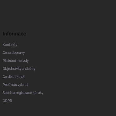
Z
á
p
a
t
í
Informace
Kontakty
Cena dopravy
Platební metody
Objednávky a služby
Co dělat když
Proč nás vybrat
Sportex registrace záruky
GDPR