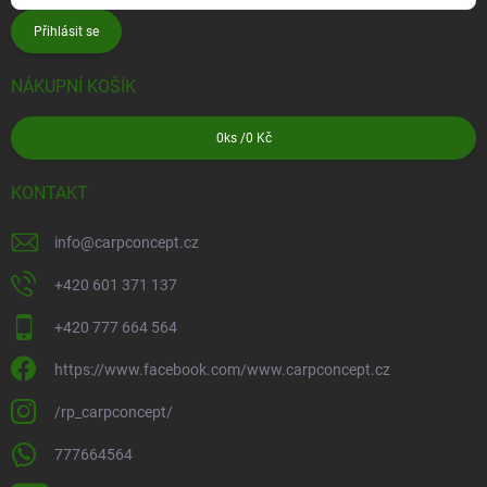
Přihlásit se
NÁKUPNÍ KOŠÍK
0
ks /
0 Kč
KONTAKT
info
@
carpconcept.cz
+420 601 371 137
+420 777 664 564
https://www.facebook.com/www.carpconcept.cz
/rp_carpconcept/
777664564