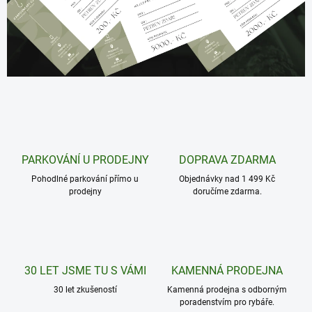
c
z
–
„
T
a
d
y
j
PARKOVÁNÍ U PRODEJNY
DOPRAVA ZDARMA
s
Pohodlné parkování přímo u
Objednávky nad 1 499 Kč
prodejny
doručíme zdarma.
e
m
r
y
30 LET JSME TU S VÁMI
KAMENNÁ PRODEJNA
b
30 let zkušeností
Kamenná prodejna s odborným
á
poradenstvím pro rybáře.