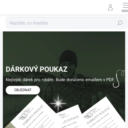
Přejít
na
obsah
Hledat
C
a
r
p
c
DÁRKOVÝ POUKAZ
o
Nejlepší dárek pro rybáře. Bude doručeno emailem v PDF.
n
c
OBJEDNAT
e
p
t
.