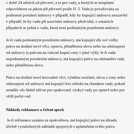
v době 24 měsíců od převzetí, a to pro vady, u kterých se neuplatní
odpovědnost za jakost při převzetí podle čl. 5. Vada je považována za
podstatné porušení smlouvy v případě, kdy by kupující smlouvu neuzavřel
v případě, že by vadu při uzavírání smlouvy předvídal, v ostatních
případech se jedná o vadu, která není podstatným porušením smlouvy.
Je-li vada podstatným porušením smlouvy, má kupující dle své volby
právo na dodání nové věci, opravu, přiměřenou slevu nebo na odstoupení
od smlouvy (s právem na vrácení kupní ceny v plné výši). Je-li vada
nepodstatným porušením smlouvy, má kupující právo na odstranění vady
nebo přiměřenou slevu.
Právo na dodání nové bezvadné věci, výměnu součásti, slevu z ceny nebo
odstoupení od smlouvy má kupující bez ohledu na charakter vady, pokud
nemůže věc řádně užívat pro opakovaný výskyt vady po opravě nebo pro
větší počet vad.
Náklady reklamace a řešení sporů
Je-li reklamace uznána za oprávněnou, má kupující právo na úhradu
účelně vynaložených nákladů spojených s uplatněním svého práva.