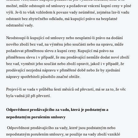
možné, může odstoupit od smlouvy a požadovat vrácení kupní ceny v plné
výši. Je-li to však vzhledem k povaze vady neúměrné, zejména lze-li vadu
odstranit bez zbytečného odkladu, má kupující právo na bezplatné
odstranění vady.
Neodstoupí-li kupující od smlouvy nebo neuplatní-li právo na dodání
nového zboží bez vad, na výměnu jeho součásti nebo na opravu, může
požadovat přiměřenou slevu z kupní ceny. Kupující má právo na
přiměřenou slevu i v případě, že mu prodávající nemůže dodat nové zboží
bez vad, vyměnit jeho součást nebo zboží opravit, jakož i v případě, že
prodávající nezjedná nápravu v přiměřené době nebo že by zjednání
nápravy spotřebiteli působilo značné obtíže.
Projeví-li se vada v průběhu šesti měsíců od převzetí, má se za to, že věc
byla vadná již při převzetí.
Odpovědnost prodávajícího za vadu, která je podstatným a
nepodstatným porušením smlouvy
Odpovědnost prodávajícího za vady, které jsou podstatným nebo
nepodstatným porušením smlouvy, se použije na vady zboží vzniklé