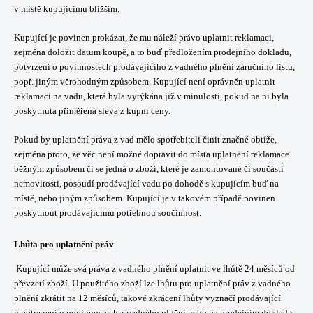
v místě kupujícímu bližším.
Kupující je povinen prokázat, že mu náleží právo uplatnit reklamaci,
zejména doložit datum koupě, a to buď předložením prodejního dokladu,
potvrzení o povinnostech prodávajícího z vadného plnění záručního listu,
popř. jiným věrohodným způsobem. Kupující není oprávněn uplatnit
reklamaci na vadu, která byla vytýkána již v minulosti, pokud na ni byla
poskytnuta přiměřená sleva z kupní ceny.
Pokud by uplatnění práva z vad mělo spotřebiteli činit značné obtíže,
zejména proto, že věc není možné dopravit do místa uplatnění reklamace
běžným způsobem či se jedná o zboží, které je zamontované či součástí
nemovitosti, posoudí prodávající vadu po dohodě s kupujícím buď na
místě, nebo jiným způsobem. Kupující je v takovém případě povinen
poskytnout prodávajícímu potřebnou součinnost.
Lhůta pro uplatnění práv
Kupující může svá práva z vadného plnění uplatnit ve lhůtě 24 měsíců od
převzetí zboží. U použitého zboží lze lhůtu pro uplatnění práv z vadného
plnění zkrátit na 12 měsíců, takové zkrácení lhůty vyznačí prodávající
v potvrzení o povinnostech z vadného plnění nebo na prodejním dokladu.