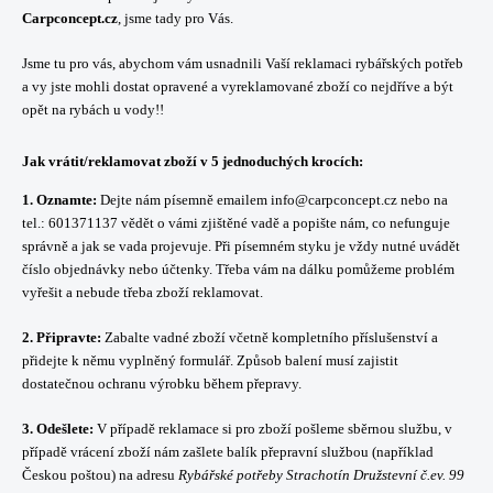
Carpconcept.cz
, jsme tady pro Vás.
Jsme tu pro vás, abychom vám usnadnili Vaší reklamaci rybářských potřeb
a vy jste mohli dostat opravené a vyreklamované zboží co nejdříve a být
opět na rybách u vody!!
Jak vrátit/reklamovat zboží v 5 jednoduchých krocích:
1.
Oznamte:
Dejte nám písemně emailem info@carpconcept.cz nebo na
tel.:
601371137
vědět o vámi zjištěné vadě a popište nám, co nefunguje
správně a jak se vada projevuje. Při písemném styku je vždy nutné uvádět
číslo objednávky nebo účtenky. Třeba vám na dálku pomůžeme problém
vyřešit a nebude třeba zboží reklamovat.
2.
Připravte:
Zabalte vadné zboží včetně kompletního příslušenství a
přidejte k němu vyplněný formulář. Způsob balení musí zajistit
dostatečnou ochranu výrobku během přepravy.
3. Odešlete:
V případě reklamace si pro zboží pošleme sběrnou službu, v
případě vrácení zboží nám zašlete balík přepravní službou (například
Českou poštou) na adresu
Rybářské potřeby Strachotín Družstevní č.ev. 99