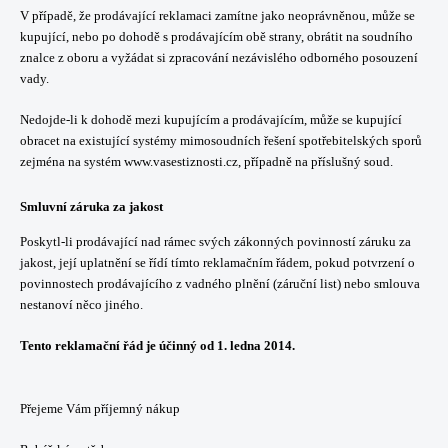
V případě, že prodávající reklamaci zamítne jako neoprávněnou, může se
kupující, nebo po dohodě s prodávajícím obě strany, obrátit na soudního
znalce z oboru a vyžádat si zpracování nezávislého odborného posouzení
vady.
Nedojde-li k dohodě mezi kupujícím a prodávajícím, může se kupující
obracet na existující systémy mimosoudních řešení spotřebitelských sporů
zejména na systém
www.vasestiznosti.cz
, případně na příslušný soud.
Smluvní záruka za jakost
Poskytl-li prodávající nad rámec svých zákonných povinností záruku za
jakost, její uplatnění se řídí tímto reklamačním řádem, pokud potvrzení o
povinnostech prodávajícího z vadného plnění (záruční list) nebo smlouva
nestanoví něco jiného.
Tento reklamační řád je účinný od 1. ledna 2014.
Přejeme Vám příjemný nákup