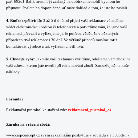
psč: 69301
Balík nesmí být zaslaný na dobírku, nemohli bychom ho
přijmout. Pošlete ho doporučeně, ať máte doklad o tom, že jste ho zaslali.
4. Buďte trpěliví:
Do 3 až 5 ti dnů od přijetí vaší reklamace vám dáme
vědět elektronickou poštou či telefonicky a potvrdíme vám, že jsme vaší
reklamaci převzali a vyřizujeme jí. Je potřeba vědět, že v některých
případech trvá reklamace i 30 dní. Ve většině případů musíme totiž
kontaktovat výrobce a tak vyřízení chvíli trvá.
5. Chytejte ryby:
Jakmile vaší reklamaci vyřídíme, odešleme vám zboží na
vaší adresu, kterou jste uvedli při reklamování zboží. Samozřejmě na naše
náklady.
Formulář
Reklamační protokol ke stažení zde:
reklamacni_protokol_cs
Záruka na vrácení zboží:
www.carpconcept.cz svým zákazníkům poskytuje v souladu s § 53, odst. 7