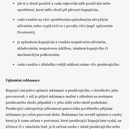
jde-li o zboží použité a vada odpovídá míře používání nebo
opotřebení, které mělo zboží při převzetí kupujícím,
vada vznikla na věci opotřebením způsobeným obvyklým
užíváním, nebo vyplývá-li to z povahy věci (např. uplynutím
životnosti),
je způsobena kupujícím a vznikla nesprávným užíváním,
skladováním, nesprávnou údržbou, zásahem kupujícího či
mechanickým poškozením,
vada vznikla v důsledku vnější události mimo vliv prodávajícího.
Uplatnění reklamace
Kupující má právo uplatnit reklamaci u prodávajícího, v kterékoliv jeho
provozovně, v níž je přijetí reklamace možné s ohledem na sortiment
prodávaného zboží, případně i v jeho sídle nebo místě podnikání.
Prodávající zabezpečuje přítomnost pracovníka pověřeného přijímat
reklamace po celou provozní dobu. Reklamaci lze rovněž uplatnit u osoby,
která je k tomu určena v potvrzení, které prodávající kupujícímu vydal, na
účtence či v záručním listě, je-li určená osoba v místě prodávajícího nebo