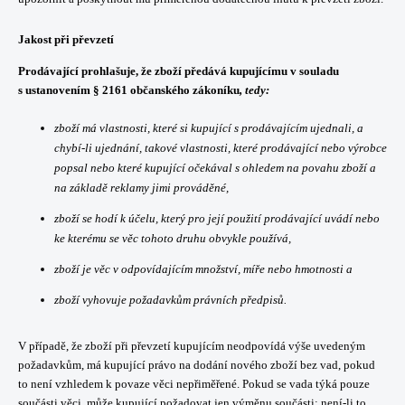
Jakost při převzetí
Prodávající prohlašuje, že zboží předává kupujícímu v souladu
s ustanovením § 2161 občanského zákoníku
, tedy:
zboží má vlastnosti, které si kupující s prodávajícím ujednali, a
chybí-li ujednání, takové vlastnosti, které prodávající nebo výrobce
popsal nebo které kupující očekával s ohledem na povahu zboží a
na základě reklamy jimi prováděné,
zboží se hodí k účelu, který pro její použití prodávající uvádí nebo
ke kterému se věc tohoto druhu obvykle používá,
zboží je věc v odpovídajícím množství, míře nebo hmotnosti a
zboží vyhovuje požadavkům právních předpisů.
V případě, že zboží při převzetí kupujícím neodpovídá výše uvedeným
požadavkům, má kupující právo na dodání nového zboží bez vad, pokud
to není vzhledem k povaze věci nepřiměřené. Pokud se vada týká pouze
součásti věci, může kupující požadovat jen výměnu součásti; není-li to