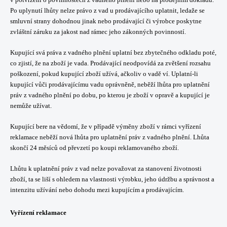
Po uplynutí lhůty nelze právo z vad u prodávajícího uplatnit, ledaže se
smluvní strany dohodnou jinak nebo prodávající či výrobce poskytne
zvláštní záruku za jakost nad rámec jeho zákonných povinností.
Kupující svá práva z vadného plnění uplatní bez zbytečného odkladu poté,
co zjistí, že na zboží je vada. Prodávající neodpovídá za zvětšení rozsahu
poškození, pokud kupující zboží užívá, ačkoliv o vadě ví. Uplatní-li
kupující vůči prodávajícímu vadu oprávněně, neběží lhůta pro uplatnění
práv z vadného plnění po dobu, po kterou je zboží v opravě a kupující je
nemůže užívat.
Kupující bere na vědomí, že v případě výměny zboží v rámci vyřízení
reklamace neběží nová lhůta pro uplatnění práv z vadného plnění. Lhůta
skončí 24 měsíců od převzetí po koupi reklamovaného zboží.
Lhůtu k uplatnění práv z vad nelze považovat za stanovení životnosti
zboží, ta se liší s ohledem na vlastnosti výrobku, jeho údržbu a správnost a
intenzitu užívání nebo dohodu mezi kupujícím a prodávajícím.
Vyřízení reklamace