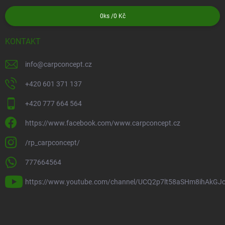
0
ks /
0 Kč
KONTAKT
info
@
carpconcept.cz
+420 601 371 137
+420 777 664 564
https://www.facebook.com/www.carpconcept.cz
/rp_carpconcept/
777664564
https://www.youtube.com/channel/UCQ2p7lt58aSHm8ihAkGJ