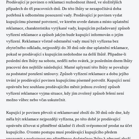
Prodávající je povinen o reklamaci rozhodnout ihned, ve složitějších
případech do tří pracovních dnů. Do této lhůty se nezapočítává doba
potřebná k odbornému posouzení vady. Prodávající je povinen vydat
kupujícímu písemné potvrzení, ve kterém uvede datum a místo uplatnění
reklamace, charakteristiku vytýkané vady, kupujícím požadovaný způsob
vyřízení reklamace a způsob jakým bude kupující informován o jejím
vyřízení. Reklamace včetně odstranění vady musí být vyřízena bez
zbytečného odkladu, nejpozději do 30 dnů ode dne uplatnění reklamace,
pokud se prodávající s kupujícím nedohodne na delší lhůtě. Připadne-li
poslední den lhůty na sobotu, neděli nebo svátek, je posledním dnem lhůty
pracovní den nejblíže následující. Marné uplynutí této lhůty se považuje
za podstatné porušení smlouvy. Způsob vyřízení reklamace a dobu jejího
trvání je prodávající povinen kupujícímu písemně potvrdit. Kupující není
oprávněn bez souhlasu prodávajícího měnit jednou zvolený způsob
vyřízení reklamace vyjma situace, kdy jím zvolený způsob řešení není
možno vůbec nebo včas uskutečnit.
Kupující je povinen převzít si reklamované zboží do 30 dnů ode dne, kdy
měla být reklamace nejpozději vyřízena, po této době je prodávající
oprávněn účtovat si přiměřené skladné či zboží svépomocně prodat na účet
kupujícího. O tomto postupu musí prodávající kupujícího předem
upozornit a poskytnout mu přiměřenou dodatečnou lhůtu k převzetí zboží.