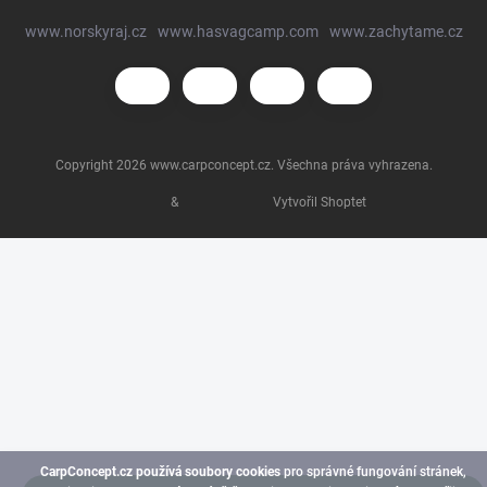
www.norskyraj.cz
www.hasvagcamp.com
www.zachytame.cz
Copyright 2026
www.carpconcept.cz
. Všechna práva vyhrazena.
&
Vytvořil Shoptet
CarpConcept.cz používá soubory cookies
pro správné fungování stránek,