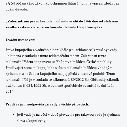
a § 54 občanského zákoníku ochrannou lhůtu 14 dní na vrácení zboží bez
udání důvodů.
„Zákazník má právo bez udání důvodu vrátit do 14-ti dnů od obdržení
zásilky veškeré zboží ze sortimentu obchodu CarpConcept.cz."
Úvodní ustanovení
Práva kupujícího z vadného plnění (dále jen “reklamace“) musí být vždy
uplatněna v souladu s tímto reklamačním řádem. Záležitosti tímto
reklamační řádem neupravené se řídí právním řádem České republiky.
Prodávající seznámí kupujícího s tímto reklamačním řádem vhodným
způsobem a na žádost kupujícího mu jej předá v textové podobě. Tento
reklamační řád je v souladu se zákonem č. 89/2012 Sb. Občanský zákoník
a zákonem č. 634/1992 Sb. o ochraně spotřebitele ve znění ke dni 1. 1.
2014.
Prodávající neodpovídá za vady v těchto případech:
je-li vada je na věci v době převzetí a pro takovou vadu je sjednána
sleva z kupní ceny,