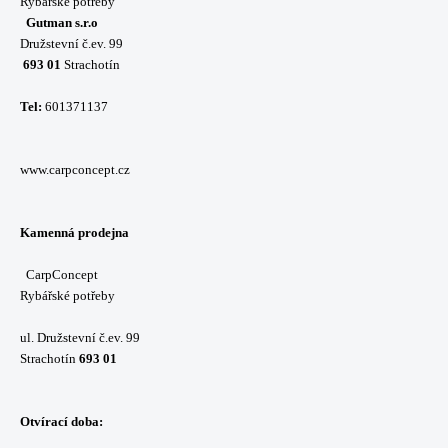
Rybářské potřeby
Gutman s.r.o
Družstevní č.ev. 99
693 01
Strachotín
Tel:
601371137
www.carpconcept.cz
Kamenná prodejna
CarpConcept
Rybářské potřeby
ul. Družstevní č.ev. 99
Strachotín
693 01
Otvírací doba: