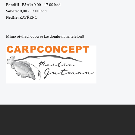
Pondělí - Pátek:
9.00 - 17.00 hod
Sobota:
9,00 - 12.00 hod
Neděle:
ZAVŘENO
Mimo otvírací dobu se lze domluvit na telefon!
!
Z
á
p
a
t