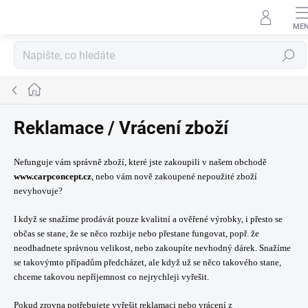
Přejít
na
obsah
Hledat
Domů
Reklamace / Vrácení zboží
Nefunguje vám správně zboží, které jste zakoupili v našem obchodě
www.carpconcept.cz
, nebo vám nově zakoupené nepoužité zboží
nevyhovuje?
I když se snažíme prodávát pouze kvalitní a ověřené výrobky, i přesto se
občas se stane, že se něco rozbije nebo přestane fungovat, popř. že
neodhadnete správnou velikost, nebo zakoupíte nevhodný dárek. Snažíme
se takovýmto případům předcházet, ale když už se něco takového stane,
chceme takovou nepříjemnost co nejrychleji vyřešit.
Pokud zrovna potřebujete vyřešit reklamaci nebo vrácení z