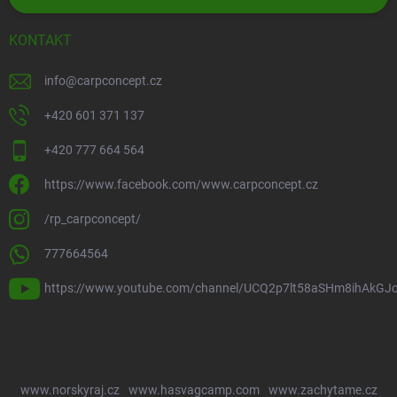
KONTAKT
info
@
carpconcept.cz
+420 601 371 137
+420 777 664 564
https://www.facebook.com/www.carpconcept.cz
/rp_carpconcept/
777664564
https://www.youtube.com/channel/UCQ2p7lt58aSHm8ihAkGJ
www.norskyraj.cz
www.hasvagcamp.com
www.zachytame.cz