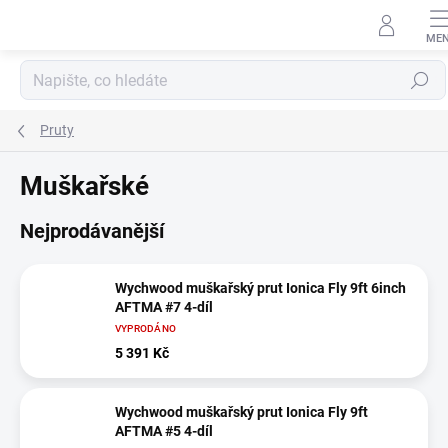
Přejít
na
obsah
Hledat
Pruty
Muškařské
Nejprodávanější
Wychwood muškařský prut Ionica Fly 9ft 6inch
AFTMA #7 4-díl
VYPRODÁNO
5 391 Kč
Wychwood muškařský prut Ionica Fly 9ft
AFTMA #5 4-díl