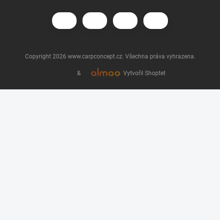
Copyright 2026
www.carpconcept.cz
. Všechna práva vyhrazena.
&
Vytvořil Shoptet