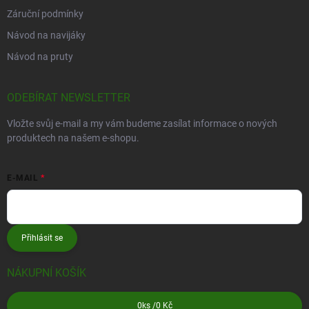
Záruční podmínky
Návod na navijáky
Návod na pruty
ODEBÍRAT NEWSLETTER
Vložte svůj e-mail a my vám budeme zasílat informace o nových
produktech na našem e-shopu.
E-MAIL
Přihlásit se
NÁKUPNÍ KOŠÍK
0
ks /
0 Kč