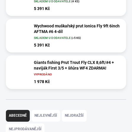
SKLADEM U DODAVATELE
(4 KS)
5 391 Kč
Wychwood muškařský prut Ionica Fly 9ft 6inch
AFTMA #6 4-díl
SKLADEM U DODAVATELE
(>5 KS)
5 391 Kč
Giants fishing Prut Trout Fly CLX 8,6ft/#4 +
naviják First 3/5 + šňůra WF4 ZDARMA!
VYPRODÁNO
1 978 Kč
Ř
a
ABECEDNĚ
NEJLEVNĚJŠÍ
NEJDRAŽŠÍ
z
e
NEJPRODÁVANĚJŠÍ