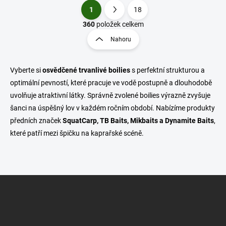
1
18
O
S
v
t
360
položek celkem
l
r
Nahoru
á
á
d
n
a
k
c
Vyberte si
osvědčené trvanlivé boilies
s perfektní strukturou a
o
í
optimální pevností, které pracuje ve vodě postupně a dlouhodobě
p
v
uvolňuje atraktivní látky. Správně zvolené boilies výrazně zvyšuje
r
á
šanci na úspěšný lov v každém ročním období. Nabízíme produkty
v
n
k
předních značek
SquatCarp, TB Baits, Mikbaits a Dynamite Baits
,
í
y
které patří mezi špičku na kaprařské scéně.
v
ý
p
i
s
Z
u
á
p
a
t