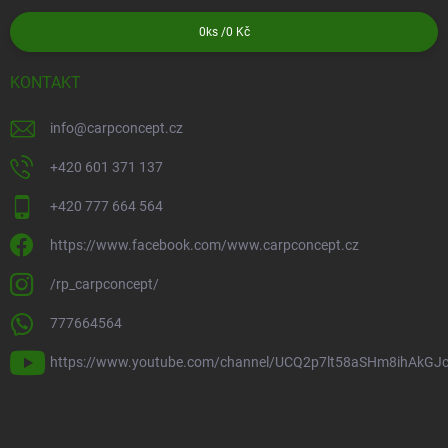
0
ks /
0 Kč
KONTAKT
info
@
carpconcept.cz
+420 601 371 137
+420 777 664 564
https://www.facebook.com/www.carpconcept.cz
/rp_carpconcept/
777664564
https://www.youtube.com/channel/UCQ2p7lt58aSHm8ihAkGJ