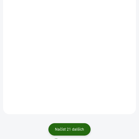
U DODAVATELE
Black Carp - Boilies Jahoda Chilli 1kg
215 Kč
/ ks
Detail
Načíst 21 dalších