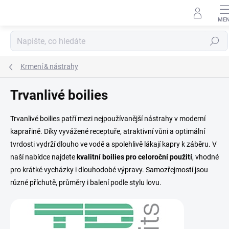
Přejít
na
obsah
Hledat
Krmení & nástrahy
Trvanlivé boilies
Trvanlivé boilies patří mezi nejpoužívanější nástrahy v moderní
kaprařině. Díky vyvážené receptuře, atraktivní vůni a optimální
tvrdosti vydrží dlouho ve vodě a spolehlivě lákají kapry k záběru. V
naší nabídce najdete
kvalitní boilies pro celoroční použití
, vhodné
pro krátké vycházky i dlouhodobé výpravy. Samozřejmostí jsou
různé příchutě, průměry i balení podle stylu lovu.