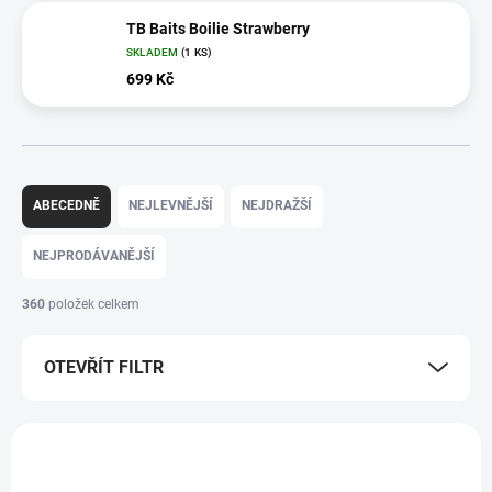
TB Baits Boilie Strawberry
SKLADEM
(1 KS)
699 Kč
Ř
a
ABECEDNĚ
NEJLEVNĚJŠÍ
NEJDRAŽŠÍ
z
e
NEJPRODÁVANĚJŠÍ
n
í
360
položek celkem
p
r
OTEVŘÍT FILTR
o
d
u
V
k
ý
t
BC3153
p