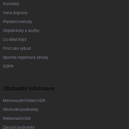
s
Kontakty
u
Cena dopravy
Platební metody
Objednávky a služby
Co dělat když
Proč nás vybrat
Sportex registrace záruky
GDPR
Obchodní informace
Mimosoudní řešení ADR
Obchodní podmínky
Reklamační řád
Záruční podmínky