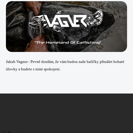
Jakub Vagner -
Pevně doufám, že vám budou naše balíčky přinášet bohaté
úlovky a budete s nimi spokojeni.
Z
á
p
a
t
í