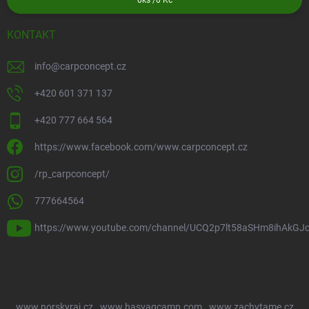
0
ks /
0 Kč
KONTAKT
info
@
carpconcept.cz
+420 601 371 137
+420 777 664 564
https://www.facebook.com/www.carpconcept.cz
/rp_carpconcept/
777664564
https://www.youtube.com/channel/UCQ2p7lt58aSHm8ihAkGJ
www.norskyraj.cz
www.hasvagcamp.com
www.zachytame.cz