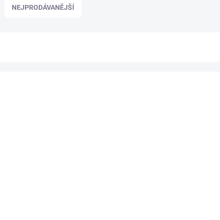
NEJPRODÁVANĚJŠÍ
5894330