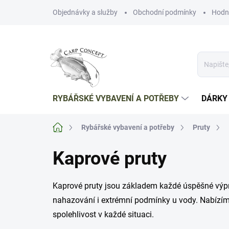
Přejít
Objednávky a služby
Obchodní podmínky
Hodn
na
obsah
RYBÁŘSKÉ VYBAVENÍ A POTŘEBY
DÁRKY
Domů
Rybářské vybavení a potřeby
Pruty
Kaprové pruty
Kaprové pruty jsou základem každé úspěšné výp
nahazování i extrémní podmínky u vody.
Nabízíme
spolehlivost v každé situaci.