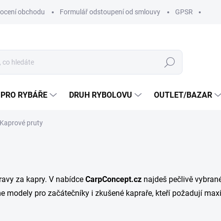
ocení obchodu
Formulář odstoupení od smlouvy
GPSR
Hledat
 PRO RYBÁŘE
DRUH RYBOLOVU
OUTLET/BAZAR
Kaprové pruty
ravy za kapry. V nabídce
CarpConcept.cz
najdeš pečlivě vybrané
 modely pro začátečníky i zkušené kapraře, kteří požadují maximá