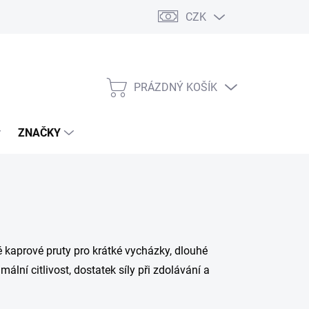
CZK
PRÁZDNÝ KOŠÍK
NÁKUPNÍ
KOŠÍK
ZNAČKY
 kaprové pruty pro krátké vycházky, dlouhé
lní citlivost, dostatek síly při zdolávání a