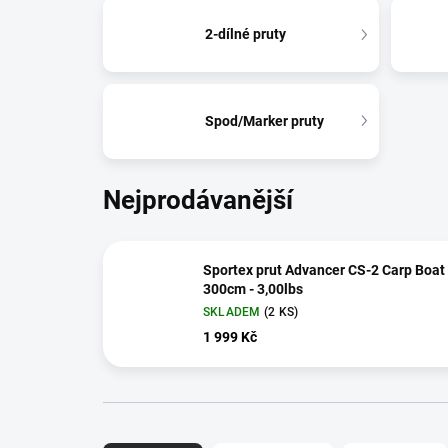
2-dílné pruty
Spod/Marker pruty
Nejprodávanější
Sportex prut Advancer CS-2 Carp Boat
300cm - 3,00lbs
SKLADEM
(2 KS)
1 999 Kč
Ř