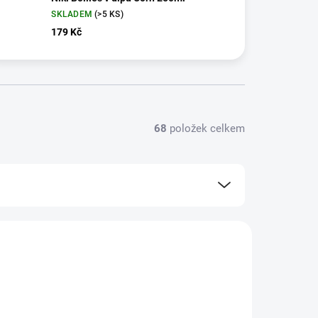
SKLADEM
(>5 KS)
179 Kč
68
položek celkem
BC3159