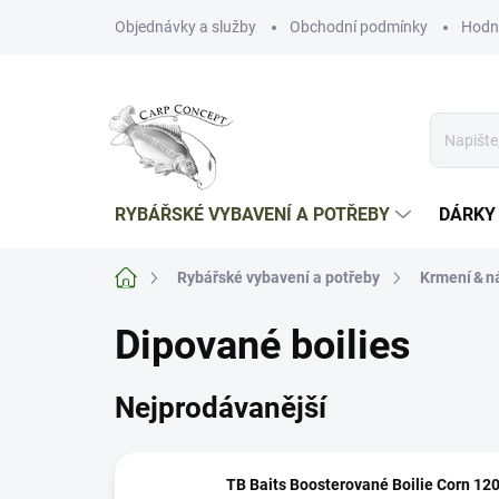
Přejít
Objednávky a služby
Obchodní podmínky
Hodn
na
obsah
RYBÁŘSKÉ VYBAVENÍ A POTŘEBY
DÁRKY
Domů
Rybářské vybavení a potřeby
Krmení & n
Dipované boilies
Nejprodávanější
TB Baits Boosterované Boilie Corn 12