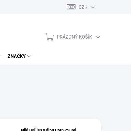
CZK
PRÁZDNÝ KOŠÍK
NÁKUPNÍ
KOŠÍK
ZNAČKY
Nikl Boilies v dipu Corn 250ml