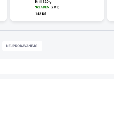
Krill 120 g
SKLADEM
(2 KS)
142 Kč
NEJPRODÁVANĚJŠÍ
SQ-517/BIG