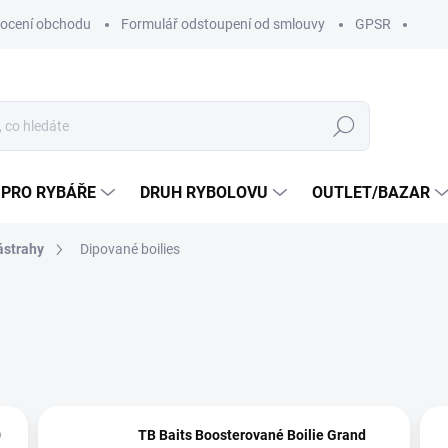
ocení obchodu
Formulář odstoupení od smlouvy
GPSR
Hledat
 PRO RYBÁŘE
DRUH RYBOLOVU
OUTLET/BAZAR
ástrahy
Dipované boilies
0
TB Baits Boosterované Boilie Grand