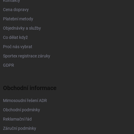
Kontakty
u
Cena dopravy
Platební metody
Objednávky a služby
Co dělat když
Proč nás vybrat
Sportex registrace záruky
GDPR
Obchodní informace
Mimosoudní řešení ADR
Obchodní podmínky
Reklamační řád
Záruční podmínky