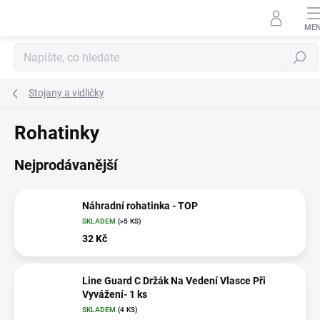
Přejít
na
obsah
Hledat
Stojany a vidličky
Rohatinky
Nejprodávanější
Náhradní rohatinka - TOP
SKLADEM
(>5 KS)
32 Kč
Line Guard C Držák Na Vedení Vlasce Při
Vyvážení- 1 ks
SKLADEM
(4 KS)