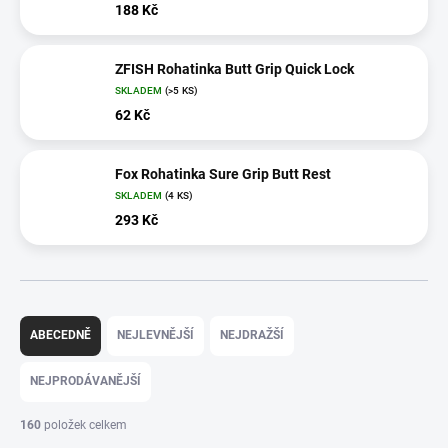
188 Kč
ZFISH Rohatinka Butt Grip Quick Lock
SKLADEM
(>5 KS)
62 Kč
Fox Rohatinka Sure Grip Butt Rest
SKLADEM
(4 KS)
293 Kč
Ř
a
ABECEDNĚ
NEJLEVNĚJŠÍ
NEJDRAŽŠÍ
z
e
NEJPRODÁVANĚJŠÍ
n
í
160
položek celkem
p