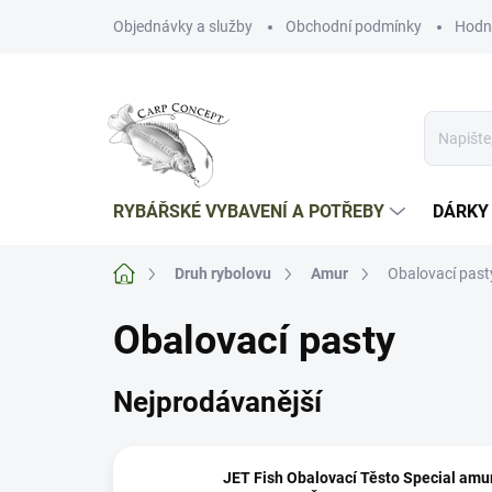
Přejít
Objednávky a služby
Obchodní podmínky
Hodn
na
obsah
RYBÁŘSKÉ VYBAVENÍ A POTŘEBY
DÁRKY
Domů
Druh rybolovu
Amur
Obalovací past
Obalovací pasty
Nejprodávanější
JET Fish Obalovací Těsto Special amu