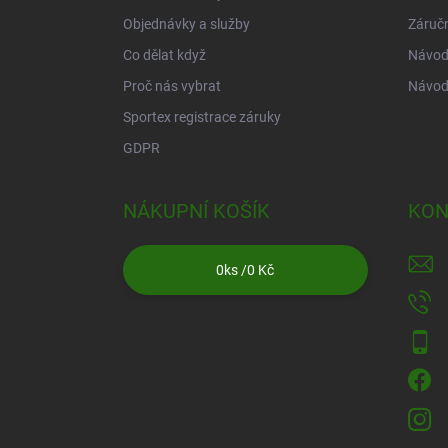
Objednávky a služby
Záruč
Co dělat když
Návod 
Proč nás vybrat
Návod
Sportex registrace záruky
GDPR
NÁKUPNÍ KOŠÍK
KON
0
ks /
0 Kč