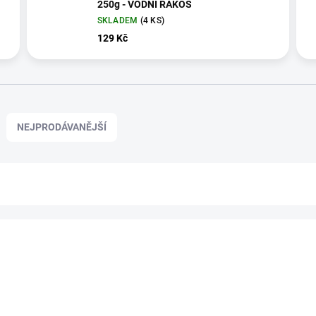
250g - VODNÍ RÁKOS
SKLADEM
(4 KS)
129 Kč
NEJPRODÁVANĚJŠÍ
JF-100734