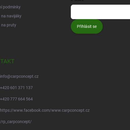
ní podmínky
na navijáky
 na pruty
Přihlásit se
TAKT
info
@
carpconcept.cz
+420 601 371 137
+420 777 664 564
https://www.facebook.com/www.carpconcept.cz
/rp_carpconcept/