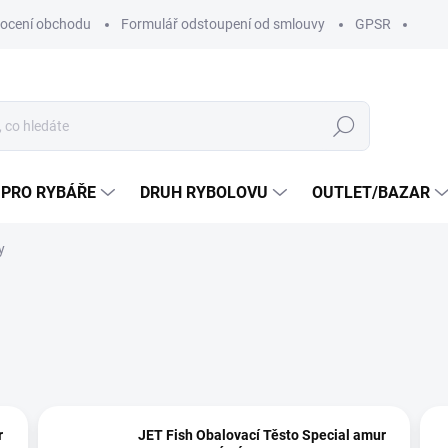
ocení obchodu
Formulář odstoupení od smlouvy
GPSR
Hledat
 PRO RYBÁŘE
DRUH RYBOLOVU
OUTLET/BAZAR
y
r
JET Fish Obalovací Těsto Special amur