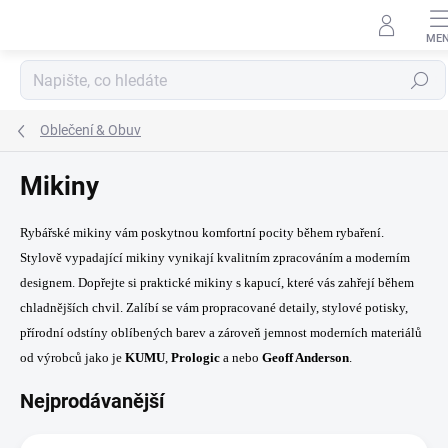
Přejít
na
obsah
Hledat
Oblečení & Obuv
Mikiny
Rybářské mikiny vám poskytnou komfortní pocity během rybaření.
Stylově vypadající mikiny vynikají kvalitním zpracováním a moderním
designem. Dopřejte si praktické mikiny s kapucí, které vás zahřejí během
chladnějších chvil. Zalíbí se vám propracované detaily, stylové potisky,
přírodní odstíny oblíbených barev a zároveň jemnost moderních materiálů
od výrobců jako je
KUMU
,
Prologic
a nebo
Geoff Anderson
.
Nejprodávanější