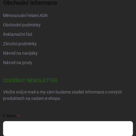
Obchodní informace
Mimosoudní řešení ADR
Obchodní podmínky
Reklamační řád
Záruční podmínky
Návod na navijáky
Návod na pruty
ODEBÍRAT NEWSLETTER
Vložte svůj e-mail a my vám budeme zasílat informace o nových
produktech na našem e-shopu.
E-MAIL