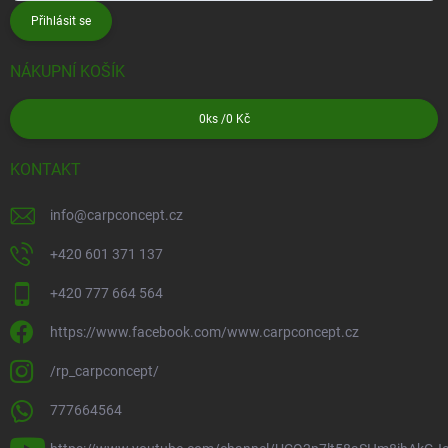
Přihlásit se
NÁKUPNÍ KOŠÍK
0
ks /
0 Kč
KONTAKT
info
@
carpconcept.cz
+420 601 371 137
+420 777 664 564
https://www.facebook.com/www.carpconcept.cz
/rp_carpconcept/
777664564