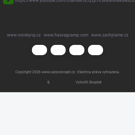
https://www.youtube.com/channel/UCQ2p7lt58aSHm8ihAkGJ
www.norskyraj.cz
www.hasvagcamp.com
www.zachytame.cz
Copyright 2026
www.carpconcept.cz
. Všechna práva vyhrazena.
&
Vytvořil Shoptet