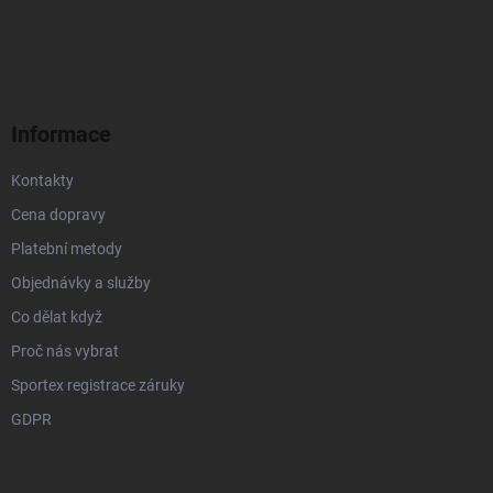
r
á
á
v
n
p
k
í
a
y
t
v
ý
í
p
Informace
i
s
Kontakty
u
Cena dopravy
Platební metody
Objednávky a služby
Co dělat když
Proč nás vybrat
Sportex registrace záruky
GDPR