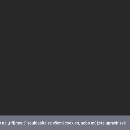
 na „Přijmout“ souhlasíte se všemi cookies, nebo můžete upravit své