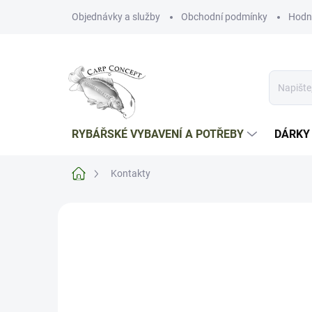
Přejít
Objednávky a služby
Obchodní podmínky
Hodn
na
obsah
RYBÁŘSKÉ VYBAVENÍ A POTŘEBY
DÁRKY
Domů
Kontakty
Kontakty
Kontakt