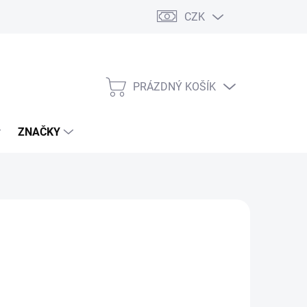
CZK
PRÁZDNÝ KOŠÍK
NÁKUPNÍ
KOŠÍK
ZNAČKY