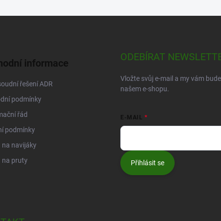
ODEBÍRAT NEWSLETT
odní informace
Vložte svůj e-mail a my vám bud
oudní řešení ADR
našem e-shopu.
dní podmínky
mační řád
E-MAIL
ní podmínky
na navijáky
 na pruty
Přihlásit se