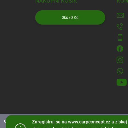
NÁKUPNÍ KOŠÍK
KON
0
ks /
0 Kč
CarpConcept.cz používá soubory cookies
pro správné fungování strá
Zaregistruj se na www.carpconcept.cz a získej