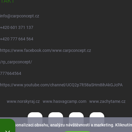
TAKT
info
@
carpconcept.cz
+420 601 371 137
+420 777 664 564
https://www.facebook.com/www.carpconcept.cz
/rp_carpconcept/
777664564
https://www.youtube.com/channel/UCQ2p7lt58aSHm8ihAkGJcPA
www.norskyraj.cz
www.hasvagcamp.com
www.zachytame.cz
nek, personalizaci obsahu, analýzu návštěvnosti a marketing. Kliknutím