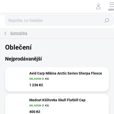
Přejít
na
obsah
Hledat
Sumcařina
Oblečení
Nejprodávanější
Avid Carp Mikina Arctic Series Sherpa Fleece
SKLADEM
(1 KS)
1 236 Kč
Madcat Kšiltovka Skull Flatbill Cap
SKLADEM
(1 KS)
400 Kč