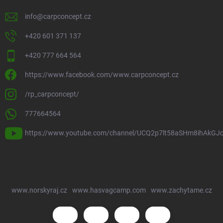
info
@
carpconcept.cz
+420 601 371 137
+420 777 664 564
https://www.facebook.com/www.carpconcept.cz
/rp_carpconcept/
777664564
https://www.youtube.com/channel/UCQ2p7lt58aSHm8ihAkGJ
www.norskyraj.cz
www.hasvagcamp.com
www.zachytame.cz