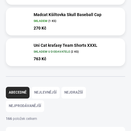
Madcat Kšiltovka Skull Baseball Cap
SKLADEM
(1 KS)
270 Kč
Uni Cat kraťasy Team Shorts XXXL
SKLADEM U DODAVATELE
(2 KS)
763 Kč
Ř
a
ABECEDNĚ
NEJLEVNĚJŠÍ
NEJDRAŽŠÍ
z
e
NEJPRODÁVANĚJŠÍ
n
í
166
položek celkem
p
r