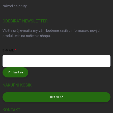
Návod na pruty
ODEBÍRAT NEWSLETTER
Vložte svůj e-mail a my vám budeme zasílat informace o nových
produktech na našem e-shopu.
E-MAIL
Přihlásit se
NÁKUPNÍ KOŠÍK
0
ks /
0 Kč
KONTAKT