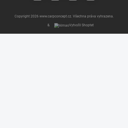
Copyright 2026
www.carpconcept.cz
. Všechna práva vyhrazena.
&
Vytvořil Shoptet