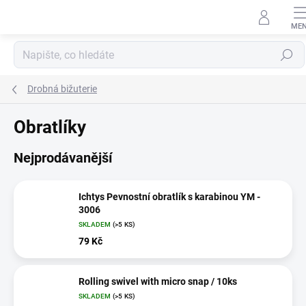
Přejít
na
obsah
Hledat
Drobná bižuterie
Obratlíky
Nejprodávanější
Ichtys Pevnostní obratlík s karabinou YM -
3006
SKLADEM
(>5 KS)
79 Kč
Rolling swivel with micro snap / 10ks
SKLADEM
(>5 KS)