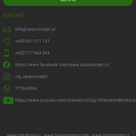
0
ks /
0 Kč
KONTAKT
info
@
carpconcept.cz
+420 601 371 137
+420 777 664 564
https://www.facebook.com/www.carpconcept.cz
/rp_carpconcept/
777664564
https://www.youtube.com/channel/UCQ2p7lt58aSHm8ihAkGJ
www.norskyraj.cz
www.hasvagcamp.com
www.zachytame.cz