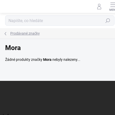
Přejít
na
obsah
Hledat
Prodávané značky
Mora
Žádné produkty značky
Mora
nebyly nalezeny...
Z
á
p
a
t
í