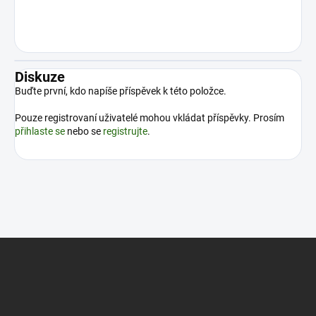
Diskuze
Buďte první, kdo napíše příspěvek k této položce.
Pouze registrovaní uživatelé mohou vkládat příspěvky. Prosím
přihlaste se
nebo se
registrujte
.
Z
á
p
a
t