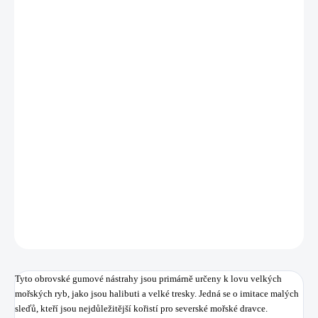
cena:
MŮŽEME
DORUČIT DO:
11.8.2026
MOŽNOSTI
DORUČENÍ
−
+
Přidat do košíku
Tyto obrovské gumové nástrahy jsou primárně určeny k lovu velkých
mořských ryb, jako jsou halibuti a velké tresky.
DETAILNÍ INFORMACE
ZEPTAT SE
HLÍDAT
Uložit
Tyto obrovské gumové nástrahy jsou primárně určeny k lovu velkých
mořských ryb, jako jsou halibuti a velké tresky. Jedná se o imitace malých
sleďů, kteří jsou nejdůležitější kořistí pro severské mořské dravce.