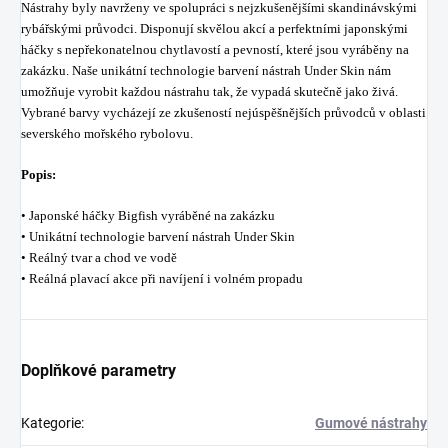
Nástrahy byly navrženy ve spolupráci s nejzkušenějšími skandinávskými
rybářskými průvodci. Disponují skvělou akcí a perfektními japonskými
háčky s nepřekonatelnou chytlavostí a pevností, které jsou vyráběny na
zakázku. Naše unikátní technologie barvení nástrah Under Skin nám
umožňuje vyrobit každou nástrahu tak, že vypadá skutečně jako živá.
Vybrané barvy vycházejí ze zkušeností nejúspěšnějších průvodců v oblasti
severského mořského rybolovu.
Popis:
• Japonské háčky Bigfish vyráběné na zakázku
• Unikátní technologie barvení nástrah Under Skin
• Reálný tvar a chod ve vodě
• Reálná plavací akce při navíjení i volném propadu
Doplňkové parametry
Kategorie
:
Gumové nástrahy