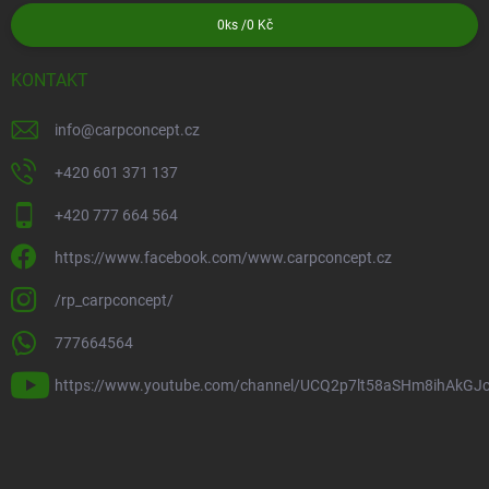
0
ks /
0 Kč
KONTAKT
info
@
carpconcept.cz
+420 601 371 137
+420 777 664 564
https://www.facebook.com/www.carpconcept.cz
/rp_carpconcept/
777664564
https://www.youtube.com/channel/UCQ2p7lt58aSHm8ihAkGJ