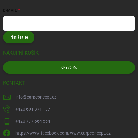
E-MAIL
Přihlásit se
NÁKUPNÍ KOŠÍK
0
ks /
0 Kč
KONTAKT
info
@
carpconcept.cz
+420 601 371 137
+420 777 664 564
https://www.facebook.com/www.carpconcept.cz