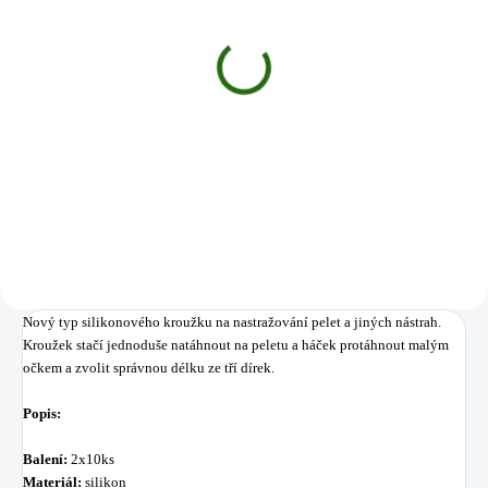
SKLADEM
(4 KS)
Shimano vlasec
Technium Invisitec 5000
m 0,28 mm 7,7 kg šedý
2 699 Kč
Do košíku
Nový typ silikonového kroužku na nastražování pelet a jiných nástrah.
Kroužek stačí jednoduše natáhnout na peletu a háček protáhnout malým
očkem a zvolit správnou délku ze tří dírek.
Popis:
Balení:
2x10ks
Materiál:
silikon