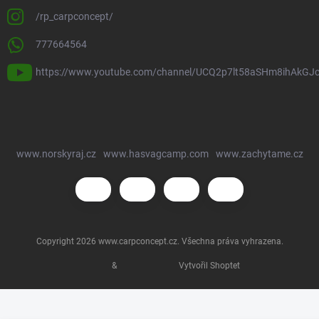
/rp_carpconcept/
777664564
https://www.youtube.com/channel/UCQ2p7lt58aSHm8ihAkGJ
www.norskyraj.cz
www.hasvagcamp.com
www.zachytame.cz
Copyright 2026
www.carpconcept.cz
. Všechna práva vyhrazena.
&
Vytvořil Shoptet