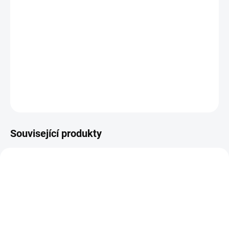
−
+
Přidat do košíku
Nový typ silikonového kroužku na nastražování pelet a jiných nástrah
.
DETAILNÍ INFORMACE
ZEPTAT SE
HLÍDAT
Uložit
Související produkty
TECINV28BLK5000