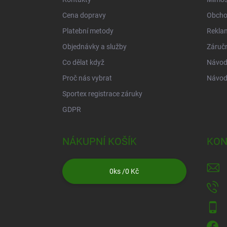
Cena dopravy
Obcho
Platební metody
Rekla
Objednávky a služby
Záruč
Co dělat když
Návod 
Proč nás vybrat
Návod
Sportex registrace záruky
GDPR
NÁKUPNÍ KOŠÍK
KON
0
ks /
0 Kč