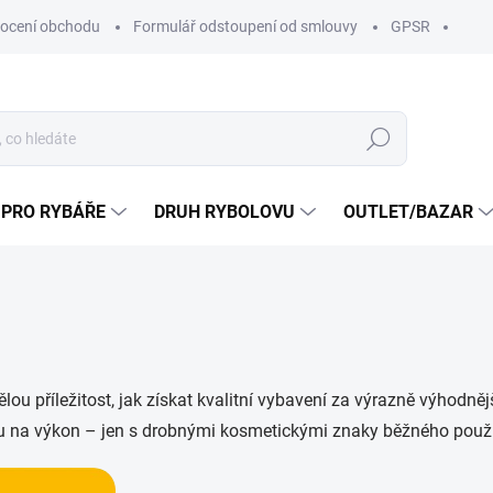
ocení obchodu
Formulář odstoupení od smlouvy
GPSR
Hledat
 PRO RYBÁŘE
DRUH RYBOLOVU
OUTLET/BAZAR
lou příležitost, jak získat kvalitní vybavení za výrazně výhodn
livu na výkon – jen s drobnými kosmetickými znaky běžného použ