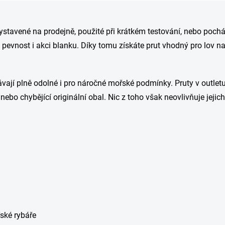
O
v
 vystavené na prodejně, použité při krátkém testování, nebo poc
l
á
pevnost i akci blanku. Díky tomu získáte prut vhodný pro lov n
d
a
c
í
ůstávají plně odolné i pro náročné mořské podmínky. Pruty v out
p
nebo chybějící originální obal. Nic z toho však neovlivňuje jejich
r
v
k
y
v
m
ý
p
i
s
u
ské rybáře