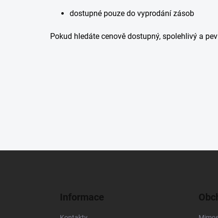
dostupné pouze do vyprodání zásob
Pokud hledáte cenově dostupný, spolehlivý a pevný
Z
á
p
a
Informace
Obch
t
í
Kontakty
Mimos