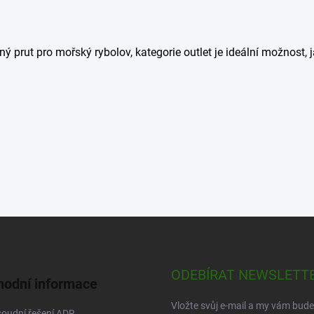
 prut pro mořský rybolov, kategorie outlet je ideální možnost, j
ODEBÍRAT NEWSLETT
odní informace
Vložte svůj e-mail a my vám bud
oudní řešení ADR