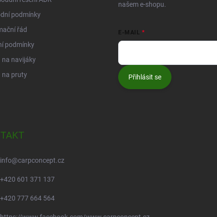
našem e-shopu.
dní podmínky
mační řád
E-MAIL
ní podmínky
na navijáky
 na pruty
Přihlásit se
TAKT
info
@
carpconcept.cz
+420 601 371 137
+420 777 664 564
https://www.facebook.com/www.carpconcept.cz