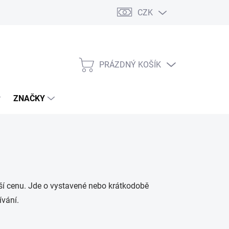
CZK
PRÁZDNÝ KOŠÍK
NÁKUPNÍ
KOŠÍK
ZNAČKY
ější cenu. Jde o vystavené nebo krátkodobě
ívání.