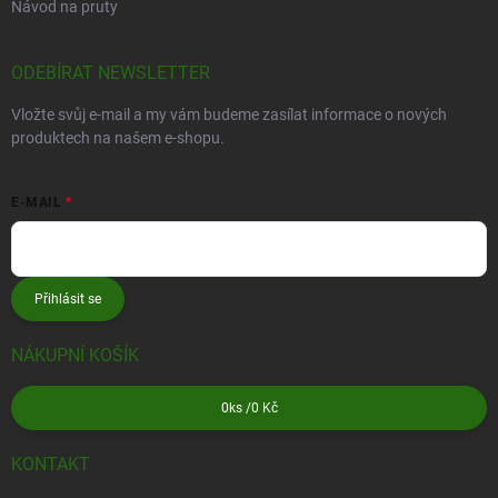
Návod na pruty
ODEBÍRAT NEWSLETTER
Vložte svůj e-mail a my vám budeme zasílat informace o nových
produktech na našem e-shopu.
E-MAIL
Přihlásit se
NÁKUPNÍ KOŠÍK
0
ks /
0 Kč
KONTAKT