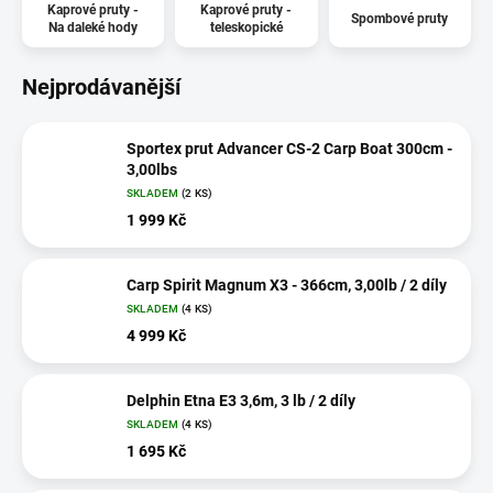
Kaprové pruty -
Kaprové pruty -
Spombové pruty
Na daleké hody
teleskopické
Nejprodávanější
Sportex prut Advancer CS-2 Carp Boat 300cm -
3,00lbs
SKLADEM
(2 KS)
1 999 Kč
Carp Spirit Magnum X3 - 366cm, 3,00lb / 2 díly
SKLADEM
(4 KS)
4 999 Kč
Delphin Etna E3 3,6m, 3 lb / 2 díly
SKLADEM
(4 KS)
1 695 Kč