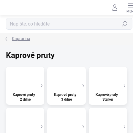
Přejít
na
obsah
Hledat
Kaprařina
Kaprové pruty
Kaprové pruty -
Kaprové pruty -
Kaprové pruty -
2 dílné
3 dílné
Stalker