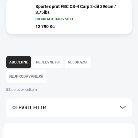
Sportex prut FBC CS-4 Carp 2-díl 396cm /
3,75lbs
SKLADEM U DODAVATELE
12 790 Kč
Ř
a
ABECEDNĚ
NEJLEVNĚJŠÍ
NEJDRAŽŠÍ
z
e
NEJPRODÁVANĚJŠÍ
n
í
52
položek celkem
p
r
OTEVŘÍT FILTR
o
d
u
V
k
ý
t
ACS170007