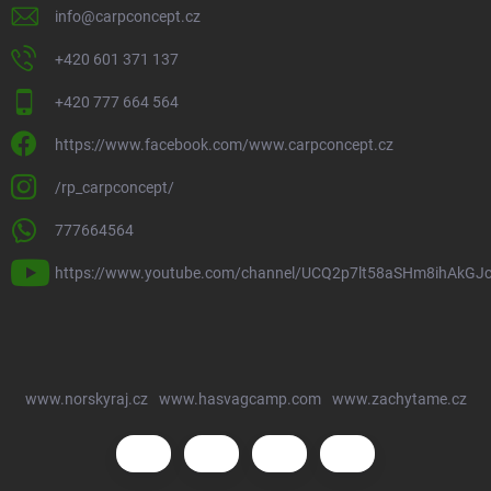
info
@
carpconcept.cz
+420 601 371 137
+420 777 664 564
https://www.facebook.com/www.carpconcept.cz
/rp_carpconcept/
777664564
https://www.youtube.com/channel/UCQ2p7lt58aSHm8ihAkGJ
www.norskyraj.cz
www.hasvagcamp.com
www.zachytame.cz