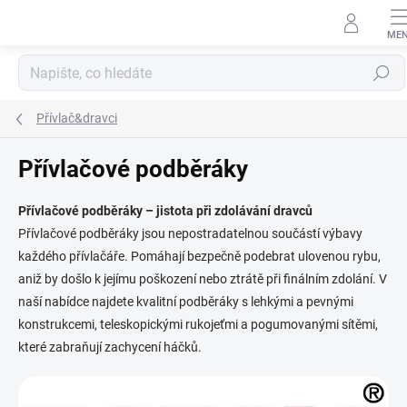
Přejít
na
obsah
Hledat
Přívlač&dravci
Přívlačové podběráky
Přívlačové podběráky – jistota při zdolávání dravců
Přívlačové podběráky jsou nepostradatelnou součástí výbavy
každého přívlačáře. Pomáhají bezpečně podebrat ulovenou rybu,
aniž by došlo k jejímu poškození nebo ztrátě při finálním zdolání. V
naší nabídce najdete kvalitní podběráky s lehkými a pevnými
konstrukcemi, teleskopickými rukojeťmi a pogumovanými sítěmi,
které zabraňují zachycení háčků.