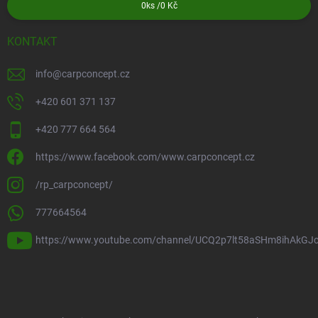
0
ks /
0 Kč
KONTAKT
info
@
carpconcept.cz
+420 601 371 137
+420 777 664 564
https://www.facebook.com/www.carpconcept.cz
/rp_carpconcept/
777664564
https://www.youtube.com/channel/UCQ2p7lt58aSHm8ihAkGJ