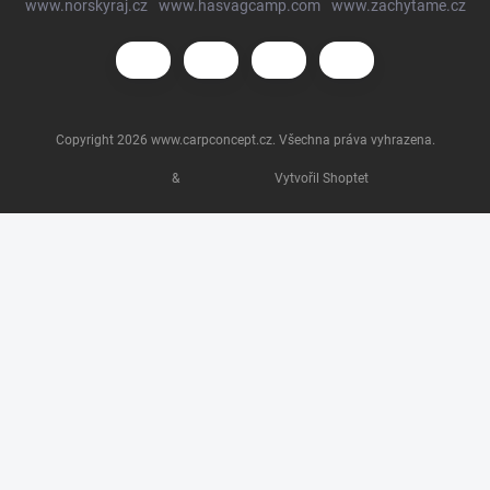
www.norskyraj.cz
www.hasvagcamp.com
www.zachytame.cz
Copyright 2026
www.carpconcept.cz
. Všechna práva vyhrazena.
&
Vytvořil Shoptet