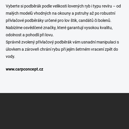
l
Vyberte si podběrák podle velikosti lovených ryb i typu revíru – od
á
malých modelů vhodných na okouny a pstruhy až po robustní
d
přívlačové podběráky určené pro lov štik, candátů či bolenů.
a
c
Nabízíme osvědčené značky, které garantují vysokou kvalitu,
í
odolnost a pohodlí při lovu.
p
Správně zvolený přívlačový podběrák vám usnadní manipulaci s
r
v
úlovkem a zároveň chrání rybu při jejím šetrném vracení zpět do
k
vody.
y
v
www.carpconcept.cz
ý
p
i
s
u
Z
á
p
a
t
í