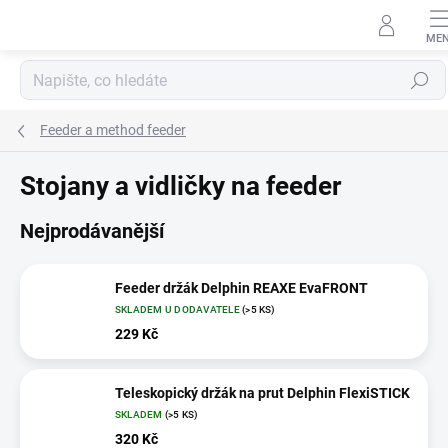
Přejít
na
obsah
Hledat
Feeder a method feeder
Stojany a vidličky na feeder
Nejprodávanější
Feeder držák Delphin REAXE EvaFRONT
SKLADEM U DODAVATELE
(>5 KS)
229 Kč
Teleskopický držák na prut Delphin FlexiSTICK
SKLADEM
(>5 KS)
320 Kč