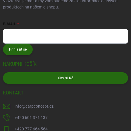
Vložte svůj e-mail a my vám budeme zasílat informace o nových
produktech na našem e-shopu.
E-MAIL
Přihlásit se
NÁKUPNÍ KOŠÍK
0
ks /
0 Kč
KONTAKT
info
@
carpconcept.cz
+420 601 371 137
+420 777 664 564