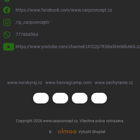
https://www.facebook.com/www.carpconcept.cz
/rp_carpconcept/
777664564
https://www.youtube.com/channel/UCQ2p7lt58aSHm8ihAkGJ
www.norskyraj.cz
www.hasvagcamp.com
www.zachytame.cz
Copyright 2026
www.carpconcept.cz
. Všechna práva vyhrazena.
&
Vytvořil Shoptet