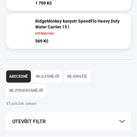
1 709 Kč
RidgeMonkey kanystr SpeedFlo Heavy Duty
Water Carrier 15 l
VYPRODÁNO
569 Kč
Ř
a
ABECEDNĚ
NEJLEVNĚJŠÍ
NEJDRAŽŠÍ
z
e
NEJPRODÁVANĚJŠÍ
n
í
17
položek celkem
p
r
OTEVŘÍT FILTR
o
d
u