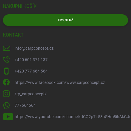
NÁKUPNÍ KOŠÍK
0
ks /
0 Kč
KONTAKT
info
@
carpconcept.cz
+420 601 371 137
+420 777 664 564
https://www.facebook.com/www.carpconcept.cz
/rp_carpconcept/
777664564
https://www.youtube.com/channel/UCQ2p7lt58aSHm8ihAkGJ