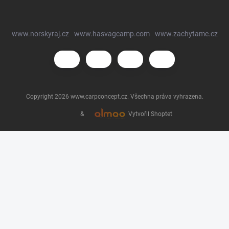
www.norskyraj.cz
www.hasvagcamp.com
www.zachytame.cz
Copyright 2026
www.carpconcept.cz
. Všechna práva vyhrazena.
&
Vytvořil Shoptet