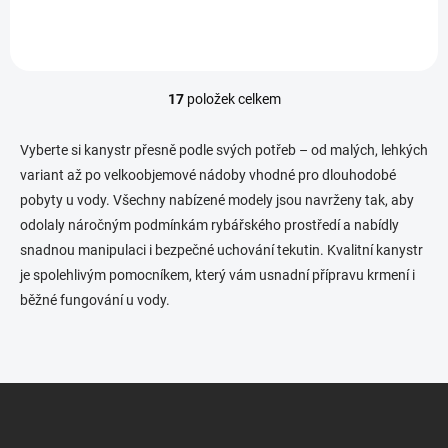
17
položek celkem
O
v
l
Vyberte si kanystr přesně podle svých potřeb – od malých, lehkých
á
variant až po velkoobjemové nádoby vhodné pro dlouhodobé
d
pobyty u vody. Všechny nabízené modely jsou navrženy tak, aby
a
c
odolaly náročným podmínkám rybářského prostředí a nabídly
í
snadnou manipulaci i bezpečné uchování tekutin. Kvalitní kanystr
p
je spolehlivým pomocníkem, který vám usnadní přípravu krmení i
r
v
běžné fungování u vody.
k
y
v
ý
Z
p
i
á
s
p