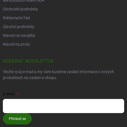
Mimosoudní řešení ADR
Obchodní podmínky
Reklamační řád
Záruční podmínky
Návod na navijáky
Návod na pruty
ODEBÍRAT NEWSLETTER
Vložte svůj e-mail a my vám budeme zasílat informace o nových
produktech na našem e-shopu.
E-MAIL
Přihlásit se