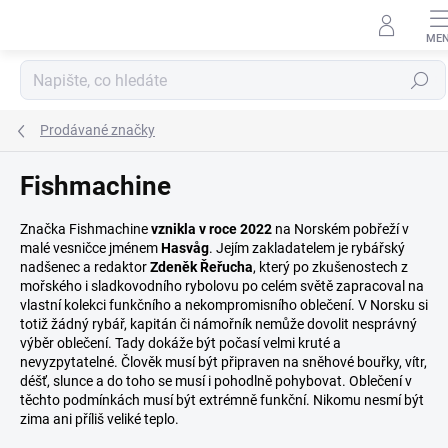
Přejít
na
obsah
Hledat
Prodávané značky
Fishmachine
Značka Fishmachine
vznikla v roce 2022
na Norském pobřeží v
malé vesničce jménem
Hasvåg
. Jejím zakladatelem je rybářský
nadšenec a redaktor
Zdeněk Řeřucha
, který po zkušenostech z
mořského i sladkovodního rybolovu po celém světě zapracoval na
vlastní kolekci funkčního a nekompromisního oblečení. V Norsku si
totiž žádný rybář, kapitán či námořník nemůže dovolit nesprávný
výběr oblečení. Tady dokáže být počasí velmi kruté a
nevyzpytatelné. Člověk musí být připraven na sněhové bouřky, vítr,
déšť, slunce a do toho se musí i pohodlně pohybovat. Oblečení v
těchto podmínkách musí být extrémně funkční. Nikomu nesmí být
zima ani příliš veliké teplo.