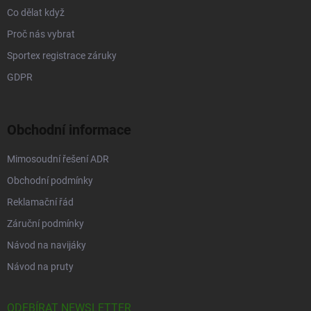
Co dělat když
Proč nás vybrat
Sportex registrace záruky
GDPR
Obchodní informace
Mimosoudní řešení ADR
Obchodní podmínky
Reklamační řád
Záruční podmínky
Návod na navijáky
Návod na pruty
ODEBÍRAT NEWSLETTER