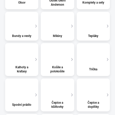
Outlet Geoff
Obuv
Komplety a sety
Anderson
Bundy a vesty
Mikiny
Tepláky
Kalhoty a
Košile a
Trička
kraťasy
polokošile
Čepice a
Čepice a
Spodní prádlo
kšiltovky
doplňky