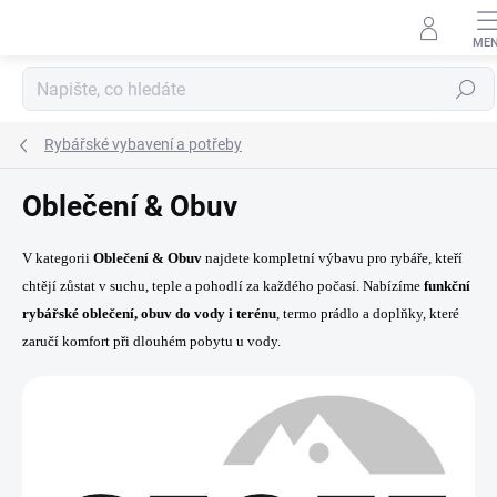
Přejít
na
obsah
Hledat
Rybářské vybavení a potřeby
Oblečení & Obuv
V kategorii
Oblečení & Obuv
najdete kompletní výbavu pro rybáře, kteří
chtějí zůstat v suchu, teple a pohodlí za každého počasí. Nabízíme
funkční
rybářské oblečení, obuv do vody i terénu
, termo prádlo a doplňky, které
zaručí komfort při dlouhém pobytu u vody.