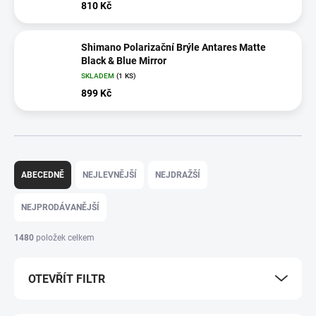
810 Kč
Shimano Polarizační Brýle Antares Matte
Black & Blue Mirror
SKLADEM
(1 KS)
899 Kč
Ř
a
ABECEDNĚ
NEJLEVNĚJŠÍ
NEJDRAŽŠÍ
z
e
NEJPRODÁVANĚJŠÍ
n
í
1480
položek celkem
p
r
OTEVŘÍT FILTR
o
d
u