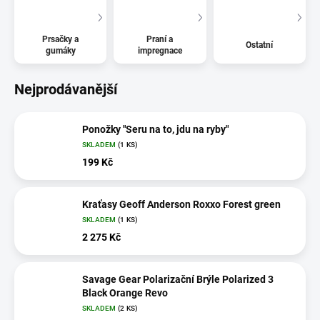
Prsačky a
Praní a
Ostatní
gumáky
impregnace
Nejprodávanější
Ponožky "Seru na to, jdu na ryby"
SKLADEM
(1 KS)
199 Kč
Kraťasy Geoff Anderson Roxxo Forest green
SKLADEM
(1 KS)
2 275 Kč
Savage Gear Polarizační Brýle Polarized 3
Black Orange Revo
SKLADEM
(2 KS)