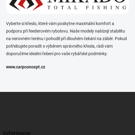
Vyberte si křeslo, které vám poskytne maximální komfort a
podporu při feederovém rybolovu. Naše modely nabízejí stabilitu
na nerovném terénu i pohodlí při dlouhém čekání na záběr. Pokud
potřebujete poradit s výběrem správného křesla, rádi vám
doporučíme ideální řešení pro vaše rybářské podmínky.
www.carpconcept.cz
Z
á
p
a
t
í
Informace