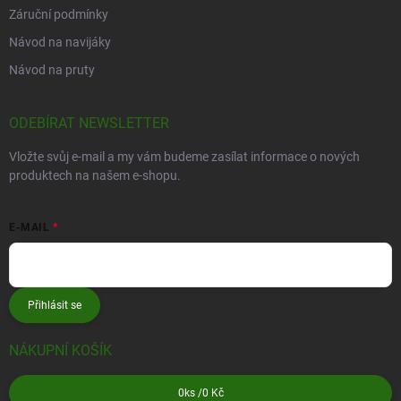
Záruční podmínky
Návod na navijáky
Návod na pruty
ODEBÍRAT NEWSLETTER
Vložte svůj e-mail a my vám budeme zasílat informace o nových
produktech na našem e-shopu.
E-MAIL
Přihlásit se
NÁKUPNÍ KOŠÍK
0
ks /
0 Kč