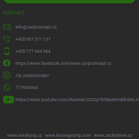
KONTAKT
info
@
carpconcept.cz
+420 601 371 137
+420 777 664 564
https://www.facebook.com/www.carpconcept.cz
/rp_carpconcept/
777664564
https://www.youtube.com/channel/UCQ2p7lt58aSHm8ihAkGJ
www.norskyraj.cz
www.hasvagcamp.com
www.zachytame.cz