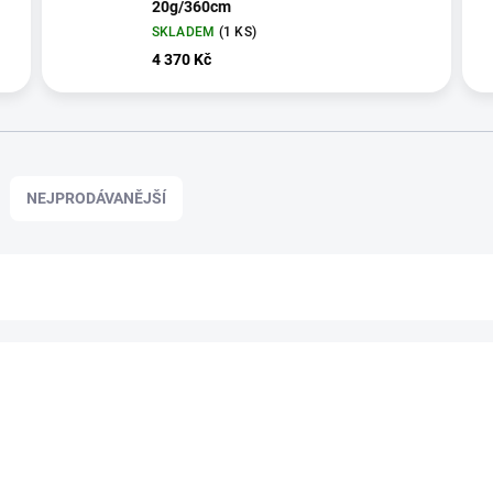
20g/360cm
SKLADEM
(1 KS)
4 370 Kč
NEJPRODÁVANĚJŠÍ
VÝPRODEJOVÁ CENA
113120
A
ZDARMA