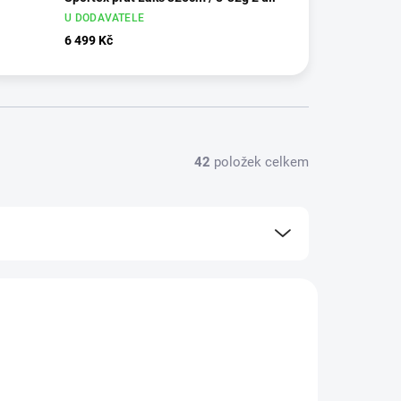
U DODAVATELE
6 499 Kč
42
položek celkem
VÝPRODEJOVÁ CENA
113124
ZDARMA