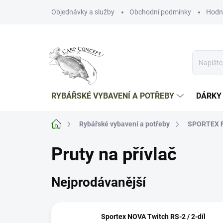
Přejít
Objednávky a služby
Obchodní podmínky
Hodn
na
obsah
RYBÁŘSKÉ VYBAVENÍ A POTŘEBY
DÁRKY
Domů
Rybářské vybavení a potřeby
SPORTEX 
Pruty na přívlač
Nejprodávanější
Sportex NOVA Twitch RS-2 / 2-díl