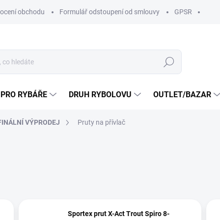
ocení obchodu
Formulář odstoupení od smlouvy
GPSR
Hledat
 PRO RYBÁŘE
DRUH RYBOLOVU
OUTLET/BAZAR
FINÁLNÍ VÝPRODEJ
Pruty na přívlač
Sportex prut X-Act Trout Spiro 8-