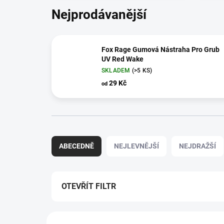
Nejprodávanější
Fox Rage Gumová Nástraha Pro Grub
UV Red Wake
SKLADEM
(>5 KS)
29 Kč
od
Ř
a
ABECEDNĚ
NEJLEVNĚJŠÍ
NEJDRAŽŠÍ
z
e
n
í
OTEVŘÍT FILTR
p
r
V
o