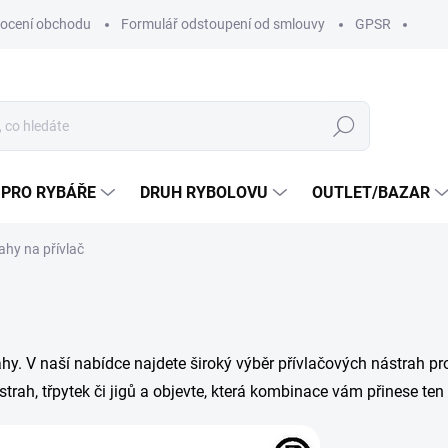
ocení obchodu
Formulář odstoupení od smlouvy
GPSR
Hledat
 PRO RYBÁŘE
DRUH RYBOLOVU
OUTLET/BAZAR
ahy na přívlač
ahy. V naší nabídce najdete široký výběr přívlačových nástrah pro
rah, třpytek či jigů a objevte, která kombinace vám přinese ten 