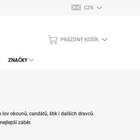
CZK
PRÁZDNÝ KOŠÍK
NÁKUPNÍ
KOŠÍK
ZNAČKY
 lov okounů, candátů, štik i dalších dravců.
nejlepší záběr.