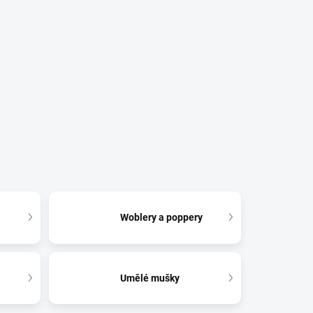
Woblery a poppery
Umělé mušky