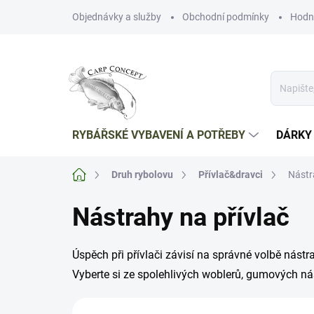
Přejít
Objednávky a služby
Obchodní podmínky
Hodn
na
obsah
RYBÁŘSKÉ VYBAVENÍ A POTŘEBY
DÁRKY
Domů
Druh rybolovu
Přívlač&dravci
Nástr
Nástrahy na přívlač
Úspěch při přívlači závisí na správné volbě nástr
Vyberte si ze spolehlivých woblerů, gumových nást