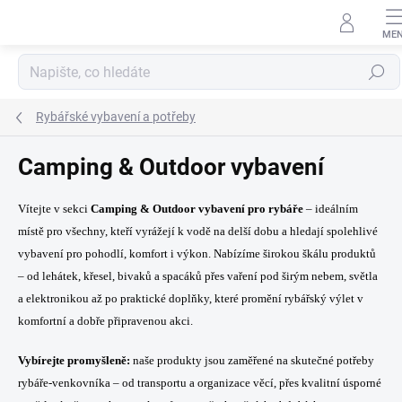
Přejít
na
obsah
Hledat
Rybářské vybavení a potřeby
Camping & Outdoor vybavení
Vítejte v sekci
Camping & Outdoor vybavení pro rybáře
– ideálním
místě pro všechny, kteří vyrážejí k vodě na delší dobu a hledají spolehlivé
vybavení pro pohodlí, komfort i výkon. Nabízíme širokou škálu produktů
– od lehátek, křesel, bivaků a spacáků přes vaření pod širým nebem, světla
a elektronikou až po praktické doplňky, které promění rybářský výlet v
komfortní a dobře připravenou akci.
Vybírejte promyšleně:
naše produkty jsou zaměřené na skutečné potřeby
rybáře‑venkovníka – od transportu a organizace věcí, přes kvalitní úsporné