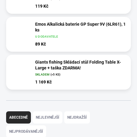
119 Kč
Emos Alkalická baterie GP Super 9V (6LR61), 1
ks
U DODAVATELE
89 Kč
Giants fishing Skládací stůl Folding Table X-
Large + taška ZDARMA!
SKLADEM
(>5 KS)
1 169 Kč
Ř
a
ABECEDNĚ
NEJLEVNĚJŠÍ
NEJDRAŽŠÍ
z
e
NEJPRODÁVANĚJŠÍ
n