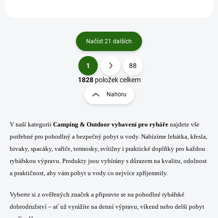
Načíst 21 dalších
1
88
O
S
v
t
1828
položek celkem
l
r
Nahoru
á
á
d
n
a
k
c
V naší kategorii
Camping & Outdoor vybavení pro rybáře
najdete vše
o
í
potřebné pro pohodlný a bezpečný pobyt u vody. Nabízíme lehátka, křesla,
p
v
bivaky, spacáky, vařiče, termosky, svítilny i praktické doplňky pro každou
r
á
v
rybářskou výpravu. Produkty jsou vybírány s důrazem na kvalitu, odolnost
n
k
a praktičnost, aby vám pobyt u vody co nejvíce zpříjemnily.
í
y
v
Vyberte si z ověřených značek a připravte se na pohodlné rybářské
ý
dobrodružství – ať už vyrážíte na denní výpravu, víkend nebo delší pobyt
p
i