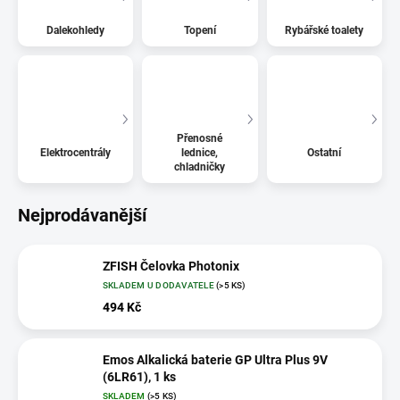
Dalekohledy
Topení
Rybářské toalety
Přenosné
Elektrocentrály
lednice,
Ostatní
chladničky
Nejprodávanější
ZFISH Čelovka Photonix
SKLADEM U DODAVATELE
(>5 KS)
494 Kč
Emos Alkalická baterie GP Ultra Plus 9V
(6LR61), 1 ks
SKLADEM
(>5 KS)