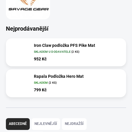
Nejprodávanější
Iron Claw podložka PFS Pike Mat
SKLADEM U DODAVATELE
(2 KS)
952 Kč
Rapala Podložka Hero Mat
SKLADEM
(2 KS)
799 Kč
Ř
a
ABECEDNĚ
NEJLEVNĚJŠÍ
NEJDRAŽŠÍ
z