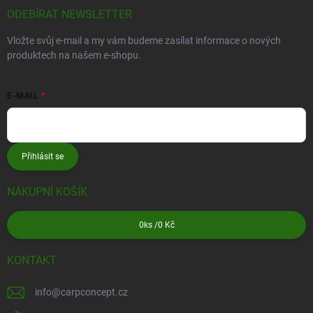
ODEBÍRAT NEWSLETTER
Vložte svůj e-mail a my vám budeme zasílat informace o nových
produktech na našem e-shopu.
E-MAIL
Přihlásit se
NÁKUPNÍ KOŠÍK
0
ks /
0 Kč
KONTAKT
info
@
carpconcept.cz