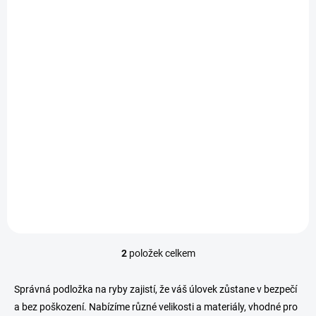
SKLADEM
(2 KS)
Rapala Podložka Hero Mat
799 Kč
/ ks
Do košíku
2
položek celkem
O
v
l
Správná podložka na ryby zajistí, že váš úlovek zůstane v bezpečí
á
a bez poškození. Nabízíme různé velikosti a materiály, vhodné pro
d