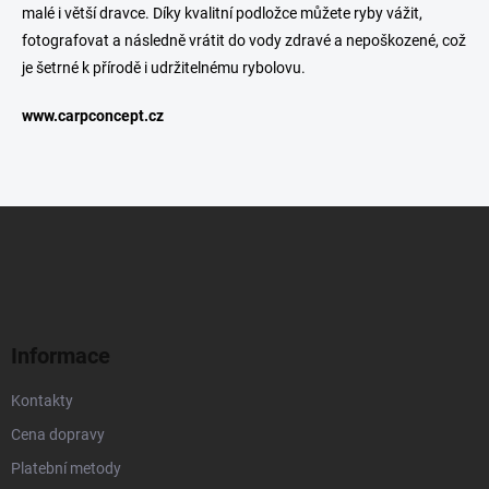
malé i větší dravce. Díky kvalitní podložce můžete ryby vážit,
a
c
fotografovat a následně vrátit do vody zdravé a nepoškozené, což
í
je šetrné k přírodě i udržitelnému rybolovu.
p
r
www.carpconcept.cz
v
k
y
v
ý
Z
p
á
i
p
s
u
a
t
í
Informace
Kontakty
Cena dopravy
Platební metody