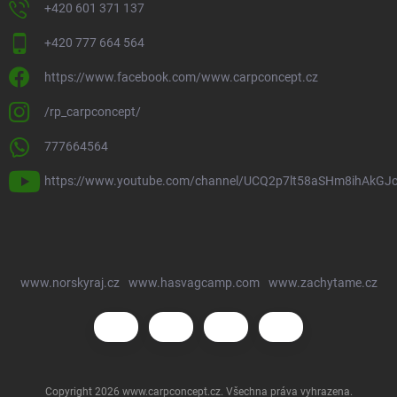
+420 601 371 137
+420 777 664 564
https://www.facebook.com/www.carpconcept.cz
/rp_carpconcept/
777664564
https://www.youtube.com/channel/UCQ2p7lt58aSHm8ihAkGJ
www.norskyraj.cz
www.hasvagcamp.com
www.zachytame.cz
Copyright 2026
www.carpconcept.cz
. Všechna práva vyhrazena.