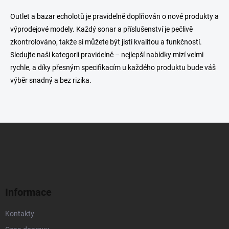
Outlet a bazar echolotů je pravidelně doplňován o nové produkty a
výprodejové modely. Každý sonar a příslušenství je pečlivě
zkontrolováno, takže si můžete být jisti kvalitou a funkčností.
Sledujte naši kategorii pravidelně – nejlepší nabídky mizí velmi
rychle, a díky přesným specifikacím u každého produktu bude váš
výběr snadný a bez rizika.
Z
á
p
a
t
í
Informace
Kontakty