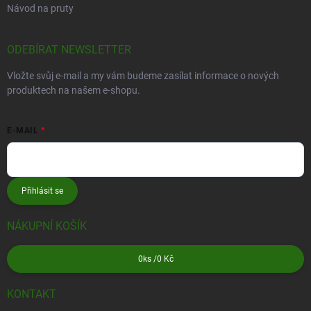
Návod na pruty
ODEBÍRAT NEWSLETTER
Vložte svůj e-mail a my vám budeme zasílat informace o nových
produktech na našem e-shopu.
E-MAIL
Přihlásit se
NÁKUPNÍ KOŠÍK
0
ks /
0 Kč
KONTAKT