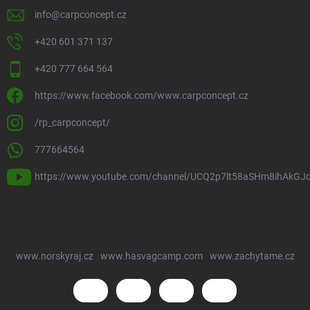
info
@
carpconcept.cz
+420 601 371 137
+420 777 664 564
https://www.facebook.com/www.carpconcept.cz
/rp_carpconcept/
777664564
https://www.youtube.com/channel/UCQ2p7lt58aSHm8ihAkGJ
www.norskyraj.cz
www.hasvagcamp.com
www.zachytame.cz