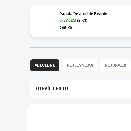
Rapala Reversible Beanie
SKLADEM
(2 KS)
245 Kč
Ř
a
ABECEDNĚ
NEJLEVNĚJŠÍ
NEJDRAŽŠÍ
z
e
n
í
OTEVŘÍT FILTR
p
r
V
o
ý
d
RRB-BG
p
u
i
k