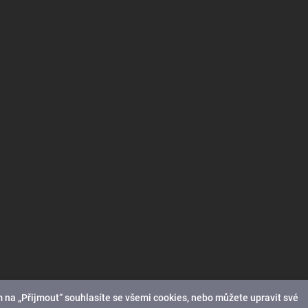
 na „Přijmout“ souhlasíte se všemi cookies, nebo můžete upravit své