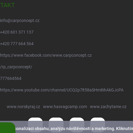
TAKT
info
@
carpconcept.cz
+420 601 371 137
+420 777 664 564
https://www.facebook.com/www.carpconcept.cz
/rp_carpconcept/
777664564
https://www.youtube.com/channel/UCQ2p7lt58aSHm8ihAkGJcPA
www.norskyraj.cz
www.hasvagcamp.com
www.zachytame.cz
nek, personalizaci obsahu, analýzu návštěvnosti a marketing. Kliknutím