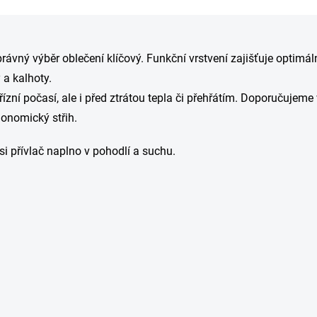
O
v
 správný výběr oblečení klíčový. Funkční vrstvení zajišťuje opti
l
á
a kalhoty.
d
přízní počasí, ale i před ztrátou tepla či přehřátím. Doporučujem
a
c
onomický střih.
í
p
si přívlač naplno v pohodlí a suchu.
r
v
k
y
v
ý
p
i
s
u