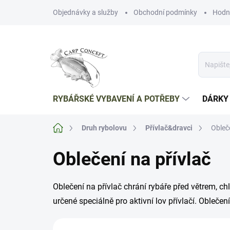
Přejít
Objednávky a služby
Obchodní podmínky
Hodn
na
obsah
RYBÁŘSKÉ VYBAVENÍ A POTŘEBY
DÁRKY
Domů
Druh rybolovu
Přívlač&dravci
Obleče
Oblečení na přívlač
Oblečení na přívlač chrání rybáře před větrem, ch
určené speciálně pro aktivní lov přívlačí. Oblečení