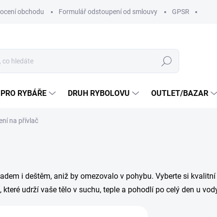
ocení obchodu
Formulář odstoupení od smlouvy
GPSR
Hledat
 PRO RYBÁŘE
DRUH RYBOLOVU
OUTLET/BAZAR
ní na přívlač
ladem i deštěm, aniž by omezovalo v pohybu. Vyberte si kvalitní
, které udrží vaše tělo v suchu, teple a pohodlí po celý den u vod