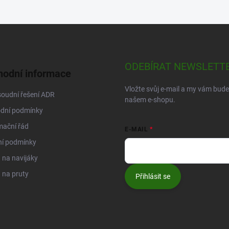
ODEBÍRAT NEWSLETT
odní informace
Vložte svůj e-mail a my vám bud
oudní řešení ADR
našem e-shopu.
dní podmínky
mační řád
E-MAIL
ní podmínky
na navijáky
 na pruty
Přihlásit se