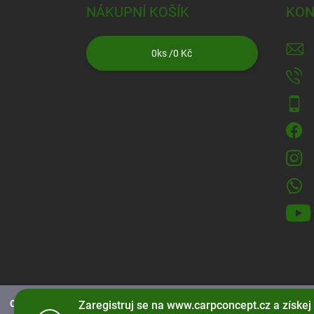
NÁKUPNÍ KOŠÍK
KON
0
ks /
0 Kč
CarpConcept.cz používá soubory cookies
pro správné fungování strá
Zaregistruj se na www.carpconcept.cz a získej