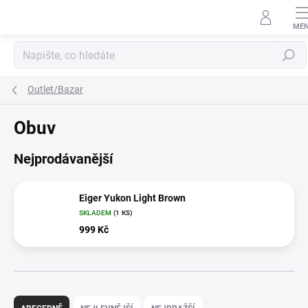
Přejít
na
obsah
Hledat
Outlet/Bazar
Obuv
Nejprodávanější
Eiger Yukon Light Brown
SKLADEM
(1 KS)
999 Kč
Ř
a