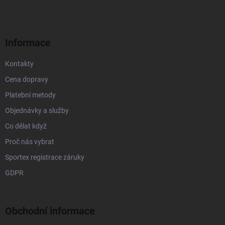
p
í
p
a
r
t
v
í
k
Informace
y
v
Kontakty
ý
p
Cena dopravy
i
s
Platební metody
u
Objednávky a služby
Co dělat když
Proč nás vybrat
Sportex registrace záruky
GDPR
Obchodní informace