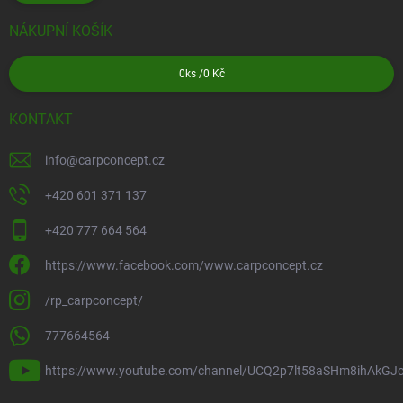
NÁKUPNÍ KOŠÍK
0
ks /
0 Kč
KONTAKT
info
@
carpconcept.cz
+420 601 371 137
+420 777 664 564
https://www.facebook.com/www.carpconcept.cz
/rp_carpconcept/
777664564
https://www.youtube.com/channel/UCQ2p7lt58aSHm8ihAkGJ