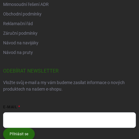
Mimosoudní řešení ADR
Obchodní podmínky
Reklamační řád
Záruční podmínky
Návod na navijáky
Návod na pruty
ODEBÍRAT NEWSLETTER
Vložte svůj e-mail a my vám budeme zasílat informace o nových
produktech na našem e-shopu.
E-MAIL
Přihlásit se