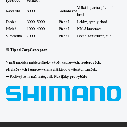
rybolovu
velikost
Velká kapacita, plynulá
Kaprařina
8000+
Volnoběžná
brzda
Feeder
3000–5000
Přední
Lehký, rychlý chod
Přívlač
1000–4000
Přední
Nízká hmotnost
Sumcařina
7000+
Přední
Pevná konstrukce, síla
🛒
Tip od CarpConcept.cz
V naší nabídce najdete široký výběr
kaprových, feederových,
přívlačových i sumcových navijáků
od ověřených značek.
➡️ Podívej se na naši kategorii:
Navijáky pro rybáře
Z