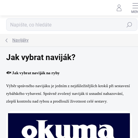
Přejít
na
obsah
Hledat
Navijáky
Jak vybrat naviják?
🐟
Jak vybrat naviják na ryby
Výběr správného navijáku je jedním z nejdůležitějších kroků při sestavení
rybářského vybavení. Správně zvolený naviják ti usnadní nahazování,
zlepší kontrolu nad rybou a prodlouží životnost celé sestavy.