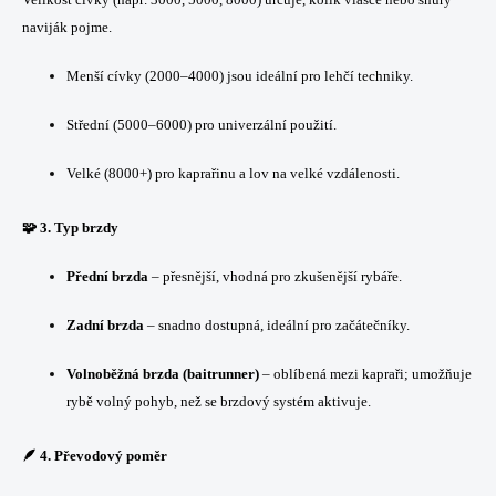
naviják pojme.
Menší cívky (2000–4000) jsou ideální pro lehčí techniky.
Střední (5000–6000) pro univerzální použití.
Velké (8000+) pro kaprařinu a lov na velké vzdálenosti.
🧩 3.
Typ brzdy
Přední brzda
– přesnější, vhodná pro zkušenější rybáře.
Zadní brzda
– snadno dostupná, ideální pro začátečníky.
Volnoběžná brzda (baitrunner)
– oblíbená mezi kapraři; umožňuje
rybě volný pohyb, než se brzdový systém aktivuje.
🪶 4.
Převodový poměr