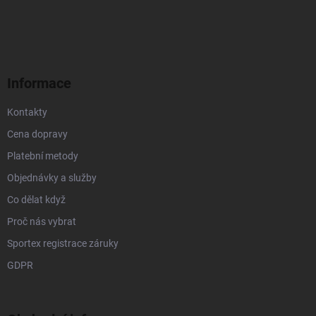
á
p
a
t
í
Informace
Kontakty
Cena dopravy
Platební metody
Objednávky a služby
Co dělat když
Proč nás vybrat
Sportex registrace záruky
GDPR