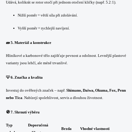
Udává, kolikrát se rotor otočí při jednom otočení kličky (např. 5.2:1).
Nižší poměr = větší síla při zdolávání.
Vyšší poměr = rychlejší navíjení.
🧱 5.
Materiál a konstrukce
Hliníkové a karbonové tělo zajišťuje pevnost a odolnost. Levnější plastové
varianty jsou lehčí, ale méně trvanlivé.
💡 6.
Značka a kvalita
Investuj do ověřených značek – např.
Shimano, Daiwa, Okuma, Fox, Penn
nebo Tica
. Nabízejí spolehlivost, servis a dlouhou životnost.
🧭 7.
Shrnutí výběru
Typ
Doporučená
Brzda
Vhodné vlastnosti