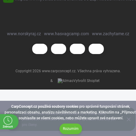
www.norskyraj.cz
www.hasvagcamp.com
www.zachytame.cz
Copyright 2026
www.carpconcept.cz
. Všechna práva vyhrazena.
&
Vytvořil Shoptet
CarpConcept.cz používá soubory cookies
pro správné fungování stránek,
personalizaci obsahu, analýzu návštěvnosti a marketing. Kliknutím na „Přijmout
Zaregistruj se na www.carpconcept.cz a získej slevy,
souhlasíte se všemi cookies, nebo můžete upravit své nastavení.
přednostní informace o novinkách a speciální nabídky jen
pro členy.
Zobrazit
Rozumím