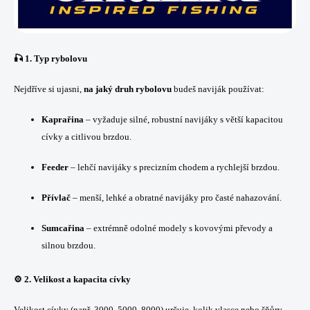
🎣 1.
Typ rybolovu
Nejdříve si ujasni,
na jaký druh rybolovu
budeš naviják používat:
Kaprařina
– vyžaduje silné, robustní navijáky s větší kapacitou
cívky a citlivou brzdou.
Feeder
– lehčí navijáky s precizním chodem a rychlejší brzdou.
Přívlač
– menší, lehké a obratné navijáky pro časté nahazování.
Sumcařina
– extrémně odolné modely s kovovými převody a
silnou brzdou.
⚙️ 2.
Velikost a kapacita cívky
Velikost cívky (např. 3000, 5000, 8000) určuje, kolik vlasce nebo šňůry