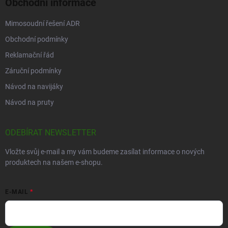
Obchodní informace
Mimosoudní řešení ADR
Obchodní podmínky
Reklamační řád
Záruční podmínky
Návod na navijáky
Návod na pruty
ODEBÍRAT NEWSLETTER
Vložte svůj e-mail a my vám budeme zasílat informace o nových
produktech na našem e-shopu.
E-MAIL