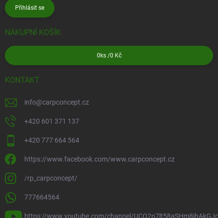
Přihlásit se
NÁKUPNÍ KOŠÍK
0
ks /
0 Kč
KONTAKT
info
@
carpconcept.cz
+420 601 371 137
+420 777 664 564
https://www.facebook.com/www.carpconcept.cz
/rp_carpconcept/
777664564
https://www.youtube.com/channel/UCQ2p7lt58aSHm8ihAkGJ