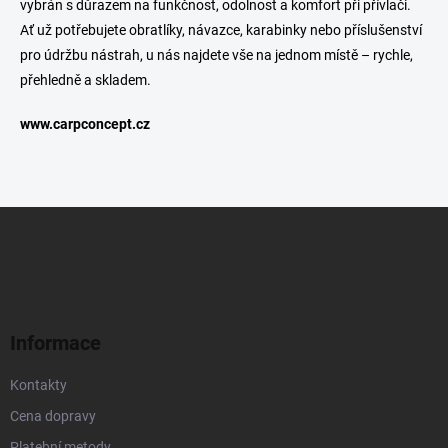
vybrán s důrazem na funkčnost, odolnost a komfort při přívlači.
r
á
Ať už potřebujete obratlíky, návazce, karabinky nebo příslušenství
v
n
k
pro údržbu nástrah, u nás najdete vše na jednom místě – rychle,
í
y
přehledně a skladem.
v
ý
www.carpconcept.cz
p
i
s
u
Z
á
p
a
t
í
Informace
Kontakty
Cena dopravy
Platební metody