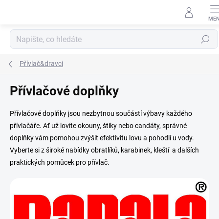
Přejít
na
obsah
Hledat
Přívlač&dravci
Přívlačové doplňky
Přívlačové doplňky jsou nezbytnou součástí výbavy každého
přívlačáře. Ať už lovíte okouny, štiky nebo candáty, správné
doplňky vám pomohou zvýšit efektivitu lovu a pohodlí u vody.
Vyberte si z široké nabídky obratlíků, karabinek, kleští a dalších
praktických pomůcek pro přívlač.