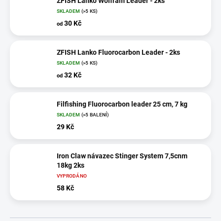
ZFISH Lanko Wolfram Leader - 2ks
SKLADEM
(>5 KS)
30 Kč
od
ZFISH Lanko Fluorocarbon Leader - 2ks
SKLADEM
(>5 KS)
32 Kč
od
Filfishing Fluorocarbon leader 25 cm, 7 kg
SKLADEM
(>5 BALENÍ)
29 Kč
Iron Claw návazec Stinger System 7,5cnm
18kg 2ks
VYPRODÁNO
58 Kč