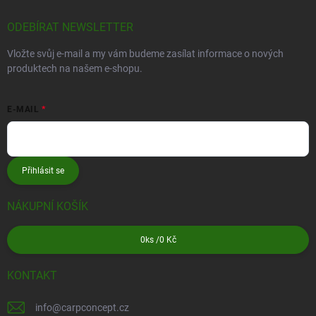
ODEBÍRAT NEWSLETTER
Vložte svůj e-mail a my vám budeme zasílat informace o nových
produktech na našem e-shopu.
E-MAIL
Přihlásit se
NÁKUPNÍ KOŠÍK
0
ks /
0 Kč
KONTAKT
info
@
carpconcept.cz