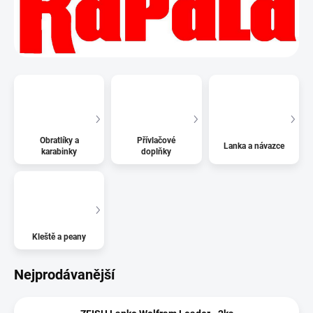
Obratlíky a
Přívlačové
Lanka a návazce
karabinky
doplňky
Kleště a peany
Nejprodávanější