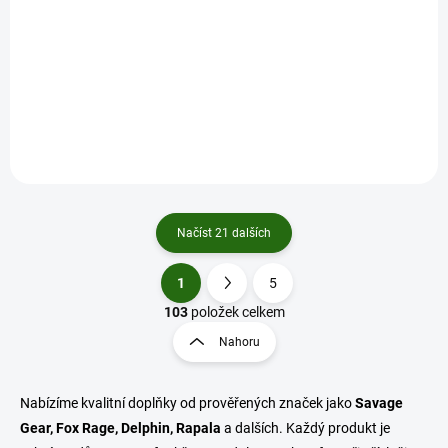
(1 KS)
Iron Claw návazec Prey Provider Sling System 15 kg
87 Kč
/ ks
Do košíku
Načíst 21 dalších
1
5
O
S
v
t
103
položek celkem
l
r
Nahoru
á
á
d
n
a
k
c
Nabízíme kvalitní doplňky od prověřených značek jako
Savage
o
í
Gear, Fox Rage, Delphin, Rapala
a dalších. Každý produkt je
p
v