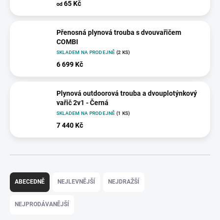
65 Kč
od
Přenosná plynová trouba s dvouvařičem
COMBI
SKLADEM NA PRODEJNĚ
(2 KS)
6 699 Kč
Plynová outdoorová trouba a dvouplotýnkový
vařič 2v1 - Černá
SKLADEM NA PRODEJNĚ
(1 KS)
7 440 Kč
Ř
a
ABECEDNĚ
NEJLEVNĚJŠÍ
NEJDRAŽŠÍ
z
e
NEJPRODÁVANĚJŠÍ
n