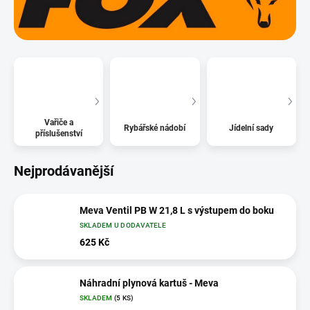
Vařiče a
Rybářské nádobí
Jídelní sady
příslušenství
Nejprodávanější
Meva Ventil PB W 21,8 L s výstupem do boku
SKLADEM U DODAVATELE
625 Kč
Náhradní plynová kartuš - Meva
SKLADEM
(5 KS)