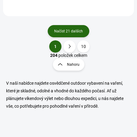
Načíst 21 dalších
1
10
O
S
v
t
204
položek celkem
l
r
Nahoru
á
á
d
n
a
k
c
V naší nabídce najdete osvědčené outdoor vybavení na vaření,
o
í
které je skladné, odolné a vhodné do každého počasí. Ať už
p
v
plánujete víkendový výlet nebo dlouhou expedici, u nás najdete
r
á
vše, co potřebujete pro pohodlné vaření v přírodě.
v
n
k
í
y
v
ý
p