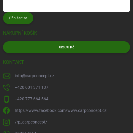
Přihlásit se
NÁKUPNÍ KOŠÍK
0
ks /
0 Kč
KONTAKT
info
@
carpconcept.cz
+420 601 371 137
+420 777 664 564
https://www.facebook.com/www.carpconcept.cz
/rp_carpconcept/