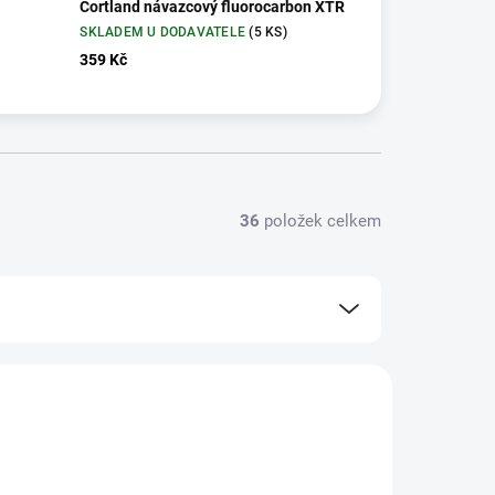
Cortland návazcový fluorocarbon XTR
SKLADEM U DODAVATELE
(5 KS)
359 Kč
36
položek celkem
CRU300225