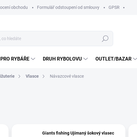
ocení obchodu
Formulář odstoupení od smlouvy
GPSR
Hledat
 PRO RYBÁŘE
DRUH RYBOLOVU
OUTLET/BAZAR
ižuterie
Vlasce
Návazcové vlasce
Giants fishing Ujímaný šokový vlasec