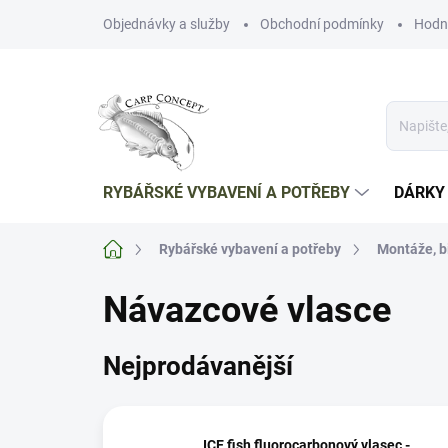
Přejít
Objednávky a služby
Obchodní podmínky
Hodn
na
obsah
RYBÁŘSKÉ VYBAVENÍ A POTŘEBY
DÁRKY
Domů
Rybářské vybavení a potřeby
Montáže, b
Návazcové vlasce
Nejprodávanější
ICE fish fluorocarbonový vlasec -