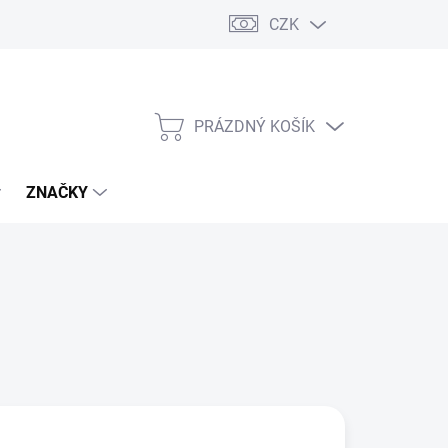
CZK
PRÁZDNÝ KOŠÍK
NÁKUPNÍ
KOŠÍK
ZNAČKY