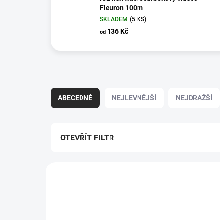
Fleuron 100m
SKLADEM
(5 KS)
136 Kč
od
Ř
a
ABECEDNĚ
NEJLEVNĚJŠÍ
NEJDRAŽŠÍ
z
e
n
í
OTEVŘÍT FILTR
p
r
V
o
ý
d
CRU300250
p
u
i
k
s
t