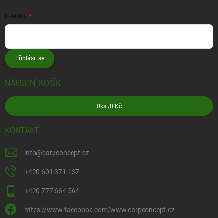
E-MAIL
Přihlásit se
NÁKUPNÍ KOŠÍK
0
ks /
0 Kč
KONTAKT
info
@
carpconcept.cz
+420 601 371 137
+420 777 664 564
https://www.facebook.com/www.carpconcept.cz