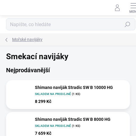
Přejít
na
obsah
Hledat
Mořské navijáky
Smekací navijáky
Nejprodávanější
Shimano naviják Stradic SW B 10000 HG
SKLADEM NA PRODEJNĚ
(1 KS)
8 299 Kč
Shimano naviják Stradic SW B 8000 HG
SKLADEM NA PRODEJNĚ
(1 KS)
7 659 Kč