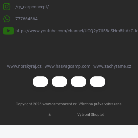
/rp_carpconcept/
777664564
https://www.youtube.com/channel/UCQ2p7lt58aSHm8ihAkGJ
www.norskyraj.cz
www.hasvagcamp.com
www.zachytame.cz
Copyright 2026
www.carpconcept.cz
. Všechna práva vyhrazena.
&
Vytvořil Shoptet