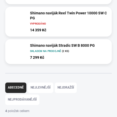
Shimano naviják Reel Twin Power 10000 SW C
PG
VYPRODÁNO
14 359 Kč
Shimano naviják Stradic SW B 8000 PG
SKLADEM NA PRODEJNĚ
(2 KS)
7 299 Kč
Ř
a
ABECEDNĚ
NEJLEVNĚJŠÍ
NEJDRAŽŠÍ
z
e
NEJPRODÁVANĚJŠÍ
n
í
4
položek celkem
p